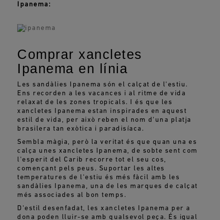
Ipanema:
Comprar xancletes
Ipanema en línia
Les sandàlies Ipanema són el calçat de l'estiu.
Ens recorden a les vacances i al ritme de vida
relaxat de les zones tropicals. I és que les
xancletes Ipanema estan inspirades en aquest
estil de vida, per això reben el nom d'una platja
brasilera tan exòtica i paradisíaca.
Sembla màgia, però la veritat és que quan una es
calça unes xancletes Ipanema, de sobte sent com
l'esperit del Carib recorre tot el seu cos,
començant pels peus. Suportar les altes
temperatures de l'estiu és més fàcil amb les
sandàlies Ipanema, una de les marques de calçat
més associades al bon temps.
D'estil desenfadat, les xancletes Ipanema per a
dona poden lluir-se amb qualsevol peça. És igual