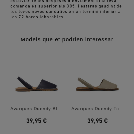
estalviar-te les despeses d'enviament si la teva
comanda és superior als 30€, i estaràs gaudint de
les teves noves sandàlies en un termini inferior a
les 72 hores laborables.
Models que et podrien interessar
Avarques Duendy Blau Marí De Pell Amb Sola...
Avarques Duendy Torrada De Pell Amb Sola...
39,95 €
39,95 €