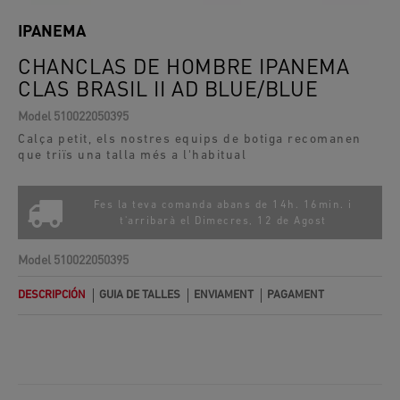
IPANEMA
CHANCLAS DE HOMBRE IPANEMA
CLAS BRASIL II AD BLUE/BLUE
Model
510022050395
Calça petit, els nostres equips de botiga recomanen
que triïs una talla més a l'habitual
Fes la teva comanda abans de 14h. 16min. i
t'arribarà el
Dimecres, 12 de Agost
Model
510022050395
DESCRIPCIÓN
GUIA DE TALLES
ENVIAMENT
PAGAMENT