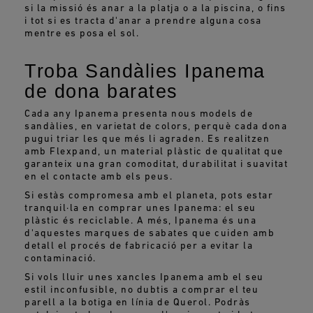
si la missió és anar a la platja o a la piscina, o fins
i tot si es tracta d'anar a prendre alguna cosa
mentre es posa el sol.
Troba Sandàlies Ipanema
de dona barates
Cada any Ipanema presenta nous models de
sandàlies, en varietat de colors, perquè cada dona
pugui triar les que més li agraden. Es realitzen
amb Flexpand, un material plàstic de qualitat que
garanteix una gran comoditat, durabilitat i suavitat
en el contacte amb els peus.
Si estàs compromesa amb el planeta, pots estar
tranquil·la en comprar unes Ipanema: el seu
plàstic és reciclable. A més, Ipanema és una
d'aquestes marques de sabates que cuiden amb
detall el procés de fabricació per a evitar la
contaminació.
Si vols lluir unes xancles Ipanema amb el seu
estil inconfusible, no dubtis a comprar el teu
parell a la botiga en línia de Querol. Podràs