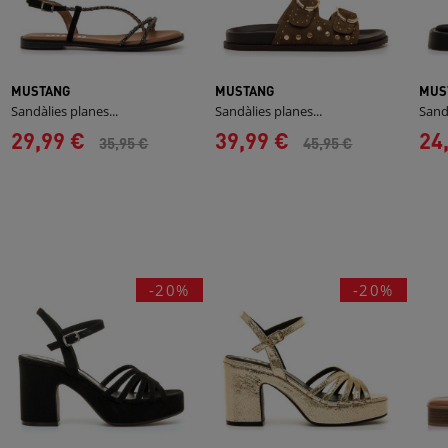
MUSTANG
MUSTANG
MUS
Sandàlies planes...
Sandàlies planes...
Sandà
29,99 €
39,99 €
24
35,95 €
45,95 €
-20%
-20%