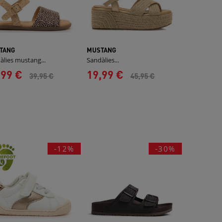
TANG
MUSTANG
àlies mustang...
Sandàlies...
,99 €
19,99 €
39,95 €
45,95 €
-12%
-30%