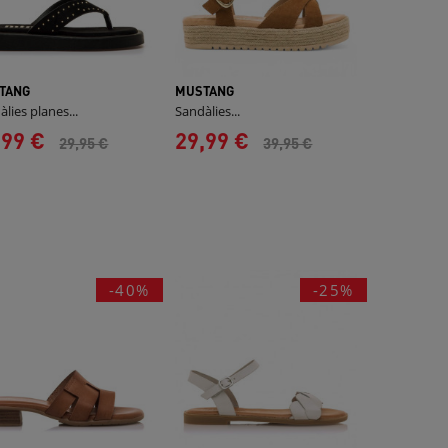
TANG
MUSTANG
lies planes...
Sandàlies...
,99 €
29,99 €
29,95 €
39,95 €
-40%
-25%