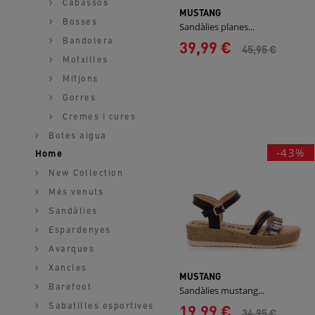
Cabassos
MUSTANG
Bosses
Sandàlies planes...
Bandolera
39,99 €
45,95 €
Motxilles
Mitjons
Gorres
Cremes i cures
Botes aigua
-43%
Home
New Collection
Més venuts
Sandàlies
Espardenyes
Avarques
Xancles
MUSTANG
Barefoot
Sandàlies mustang...
19,99 €
Sabatilles esportives
34,95 €