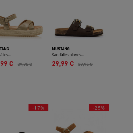
TANG
MUSTANG
lies...
Sandàlies planes...
,99 €
29,99 €
39,95 €
39,95 €
-17%
-25%