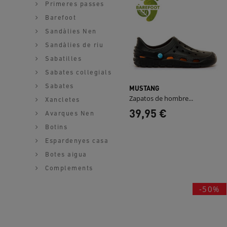
Primeres passes
Barefoot
Sandàlies Nen
Sandàlies de riu
Sabatilles
Sabates collegials
Sabates
MUSTANG
Zapatos de hombre...
Xancletes
39,95 €
Avarques Nen
Botins
Espardenyes casa
Botes aigua
Complements
-50%