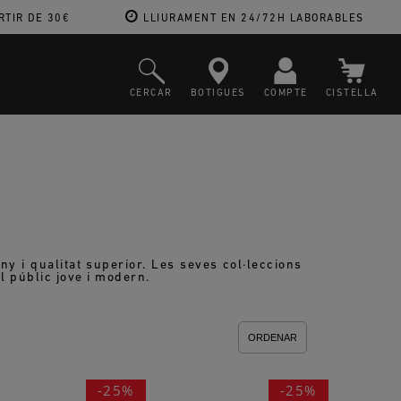
RTIR DE 30€
LLIURAMENT EN 24/72H LABORABLES
CERCAR
BOTIGUES
COMPTE
CISTELLA
y i qualitat superior. Les seves col·leccions
al públic jove i modern.
ORDENAR
-25%
-25%