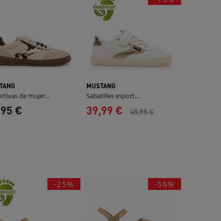
TANG
MUSTANG
rtivas de mujer...
Sabatilles esport...
,95 €
39,99 €
45,95 €
-25%
-56%