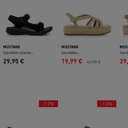
MUSTANG
MUSTANG
MUS
Sandàlies planes...
Sandàlies...
Sandà
29,95 €
19,99 €
29
42,95 €
-17%
-13%