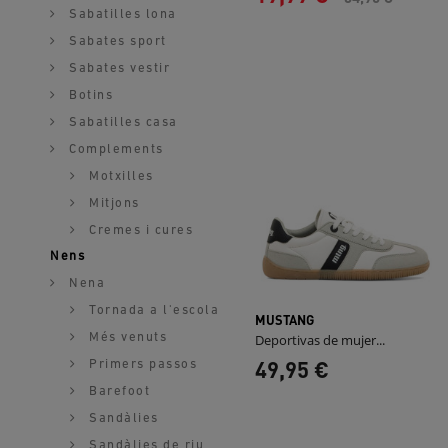
Sabatilles lona
Sabates sport
Sabates vestir
Botins
Sabatilles casa
Complements
Motxilles
Mitjons
Cremes i cures
Nens
Nena
Tornada a l'escola
MUSTANG
Més venuts
Deportivas de mujer...
49,95 €
Primers passos
Barefoot
Sandàlies
Sandàlies de riu