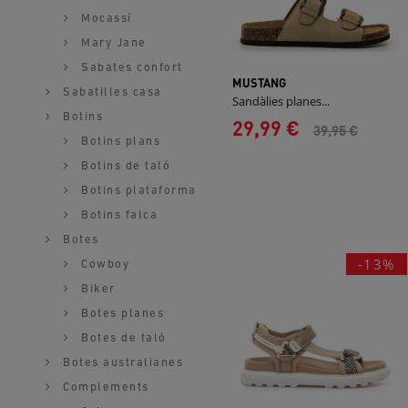
Mocassí
Mary Jane
Sabates confort
MUSTANG
Sabatilles casa
Sandàlies planes...
Botins
29,99 €
39,95 €
Botins plans
Botins de taló
Botins plataforma
Botins falca
Botes
-13%
Cowboy
Biker
Botes planes
Botes de taló
Botes australianes
Complements