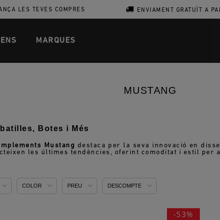
ANÇA LES TEVES COMPRES
ENVIAMENT GRATUÏT A PA
ENS
MARQUES
MUSTANG
atilles, Botes i Més
complements Mustang
destaca per la seva innovació en dissen
teixen les últimes tendències, oferint comoditat i estil per 
COLOR
PREU
DESCOMPTE
-53%