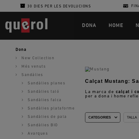
FIN
30 DIES PER LES DEVOLUCIONS
DONA
HOME
N
Dona
New Collection
Més venuts
Sandàlies
Calçat Mustang: Sab
Sandàlies planes
Sandàlies taló
La marca de
calçat i 
per a dona i home reflec
Sandàlies falca
Sandàlies plataforme
Sandàlies de pala
CATEGORIES
TALLA
Sandàlies BIO
Avarques