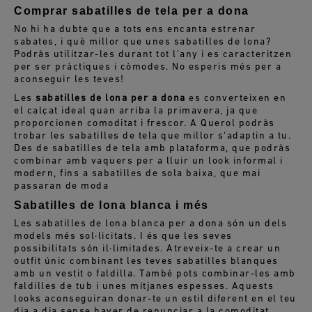
Comprar sabatilles de tela per a dona
No hi ha dubte que a tots ens encanta estrenar
sabates, i què millor que unes sabatilles de lona?
Podràs utilitzar-les durant tot l'any i es caracteritzen
per ser pràctiques i còmodes. No esperis més per a
aconseguir les teves!
Les
sabatilles de lona per a dona
es converteixen en
el calçat ideal quan arriba la primavera, ja que
proporcionen comoditat i frescor. A Querol podràs
trobar les sabatilles de tela que millor s'adaptin a tu.
Des de sabatilles
de tela
amb plataforma, que podràs
combinar amb vaquers
per a lluir un look informal i
modern
, fins a sabatilles
de sola baixa, que mai
passaran de moda
Sabatilles de lona blanca i més
Les sabatilles de lona blanca per a dona són un dels
models més sol·licitats. I és que les seves
possibilitats són il·limitades. Atreveix-te a crear un
outfit únic combinant les teves sabatilles blanques
amb un vestit o faldilla. També pots combinar-les amb
faldilles de tub i unes mitjanes espesses. Aquests
looks aconseguiran donar-te un estil diferent en el teu
dia a dia sense haver de renunciar a la comoditat.