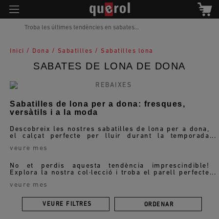
Troba les últimes tendències en sabates...
/
/
/
Inici
Dona
Sabatilles
Sabatilles lona
SABATES DE LONA DE DONA
Sabatilles de lona per a dona: fresques,
versàtils i a la moda
Descobreix les nostres sabatilles de lona per a dona,
el calçat perfecte per lluir durant la temporada
actual. Confeccionades amb teixits frescos i
veure mes
transpirables, aquestes sabatilles són ideals per a la
tardor i la primavera. A més de la seva comoditat
insuperable, destaquen pel seu estil casual i modern
No et perdis aquesta tendència imprescindible!
que s'adapta a qualsevol ocasió.
Explora la nostra col·lecció i troba el parell perfecte
que afegirà un toc fresc i chic al teu outfit diari.
veure mes
VEURE FILTRES
ORDENAR