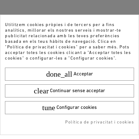
Utilitzem cookies pròpies i de tercers per a fins
analítics, millorar els nostres serveis i mostrar-te
publicitat relacionada amb les teves preferències
basada en els teus hàbits de navegació. Clica en
"Política de privacitat i cookies" per a saber més. Pots
acceptar totes les cookies clicant a "Acceptar totes les
cookies" o configurar-les a "Configurar cookies".
done_all
Acceptar
Vols rebre les nostres ofertes i novetats?
clear
Continuar sense acceptar
ENVIAR
tune
Configurar cookies
He llegit i accepto la
Política de privacitat
¡DESCARGA LA APP!
Política de privacitat i cookies
-5% DTO + Envío Gratis
en tu 1ª compra en APP
ATENCIÓ AL CLIENT