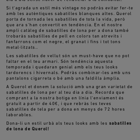
Si t'agrada un estil més vintage no podràs evitar fer-te
amb les autèntiques sabatilles blanques altes. Querol
porta de tornada les sabatilles de tota la vida, però
que ara s'han convertit en tendència. En el nostre
ampli catàleg de sabatilles de lona per a dona també
trobaràs sabatilles de pell en colors tan atrevits i
fanfarrons com el negre, el granat i fins i tot tons
metal·litzats.
.
Les sabatilles de vellut són un must-have que no pot
faltar en el teu armari. Són tendència aquesta
temporada i quedaran genial amb els teus looks
tardorencs i hivernals. Podràs combinar-les amb uns
pantalons cigarreta o bé amb una faldilla àmplia.
A Querol et donem la solució amb una gran varietat de
sabatilles de lona per al teu dia a dia. Recorda que
comprant a la nostra botiga en línia l'enviament és
gratuït a partir de 40€, i que rebràs les teves
sabatilles de tela per a dona en menys de 72 hores
laborables.
Dona-li un estil urbà als teus looks amb les
sabatilles
de lona de Querol!