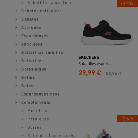
-14%
Sabatilles amb llums
Sabates collegials
Sabates
Avarques
Espardenyes
Xancletes
Ballarinas amb tira
SKECHERS
Ballarines
Sabatilles esport...
Botes aigua
29,99 €
34,95 €
Botins
Botes
Espardenyes casa
Complements
Motxilles
-25%
Paraigües
Gorres
Bufandes i accessoris