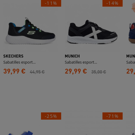
-11%
-14%
SKECHERS
MUNICH
MUN
Sabatilles esport...
Sabatilles esport...
Sabat
39,99 €
29,99 €
29
44,95 €
35,00 €
-25%
-71%