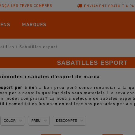
ANÇA LES TEVES COMPRES
ENVIAMENT GRATUÏT A PA
ENS
MARQUES
atilles
/
Sabatilles esport
SABATILLES ESPORT
còmodes i sabates d'esport de marca
esport per a nen
a bon preu però sense renunciar a la qual
ves per a nens: la qualitat dels seus materials i la seva con
n model compraràs? La nostra selecció de sabates esportiv
til i comoditat es fusionen en col·leccions pensades per als p
COLOR
PREU
DESCOMPTE