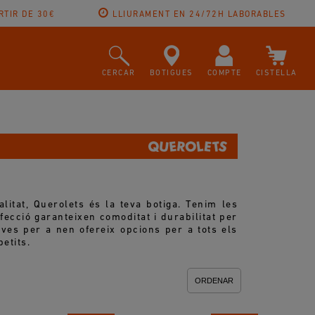
RTIR DE 30€
LLIURAMENT EN 24/72H LABORABLES
CERCAR
BOTIGUES
COMPTE
CISTELLA
itat, Querolets és la teva botiga. Tenim les
fecció garanteixen comoditat i durabilitat per
es per a nen ofereix opcions per a tots els
etits.
ORDENAR