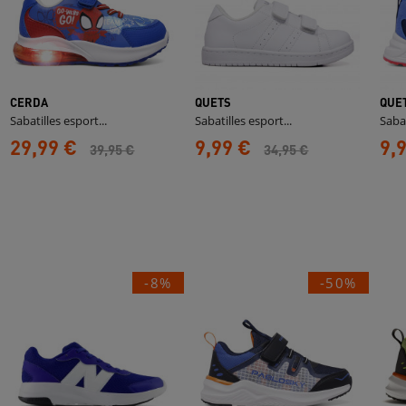
CERDA
QUETS
QUE
Sabatilles esport...
Sabatilles esport...
Sabat
29,99 €
9,99 €
9,
39,95 €
34,95 €
-8%
-50%