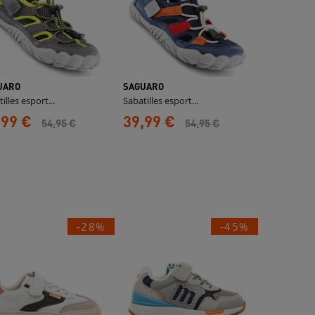
UARO
SAGUARO
illes esport...
Sabatilles esport...
,99 €
39,99 €
54,95 €
54,95 €
-28%
-45%