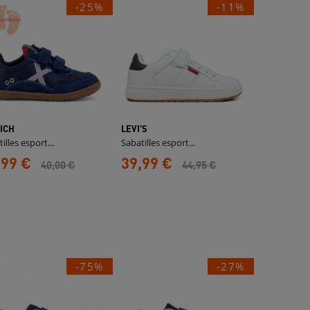
-25%
-11%
ICH
LEVI'S
illes esport...
Sabatilles esport...
,99 €
39,99 €
40,00 €
44,95 €
-75%
-27%