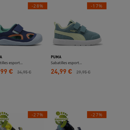
-28%
-17%
A
PUMA
illes esport...
Sabatilles esport...
,99 €
24,99 €
34,95 €
29,95 €
-27%
-27%