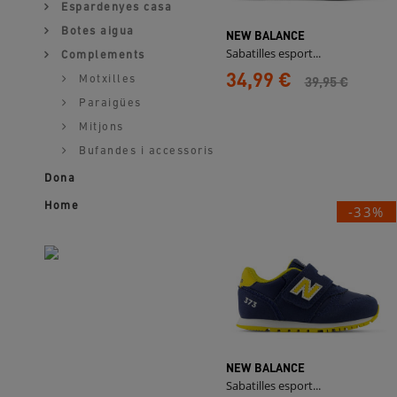
Espardenyes casa
Botes aigua
NEW BALANCE
Sabatilles esport...
Complements
34,99 €
39,95 €
Motxilles
Paraigües
Mitjons
Bufandes i accessoris
Dona
Home
-33%
NEW BALANCE
Sabatilles esport...