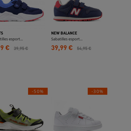
TS
NEW BALANCE
illes esport...
Sabatilles esport...
99 €
39,99 €
39,95 €
54,95 €
-50%
-30%