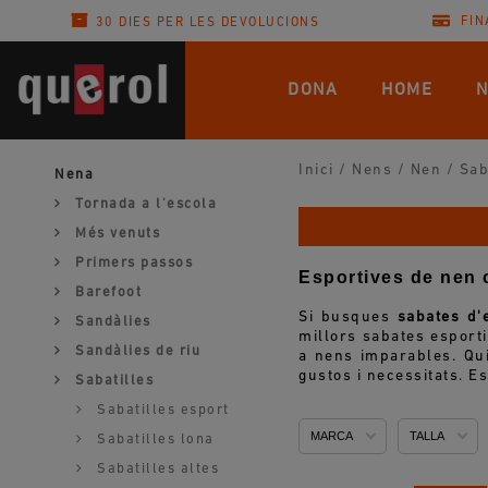
FIN
30 DIES PER LES DEVOLUCIONS
DONA
HOME
N
Inici
/
Nens
/
Nen
/
Sab
Nena
Tornada a l'escola
Més venuts
Primers passos
Esportives de nen 
Barefoot
Si busques
sabates d'
Sandàlies
millors sabates esporti
Sandàlies de riu
a nens imparables. Qui
gustos i necessitats. Es
Sabatilles
Sabatilles esport
MARCA
TALLA
Sabatilles lona
Sabatilles altes