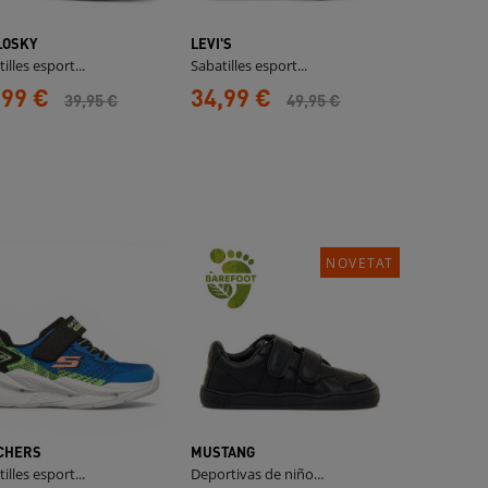
LOSKY
LEVI'S
illes esport...
Sabatilles esport...
,99 €
34,99 €
39,95 €
49,95 €
NOVETAT
CHERS
MUSTANG
illes esport...
Deportivas de niño...