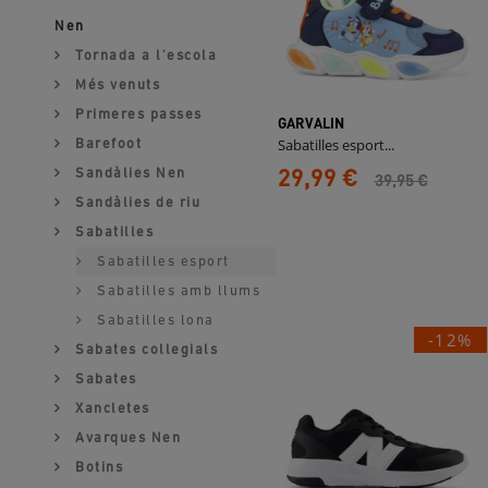
Nen
Tornada a l'escola
Més venuts
Primeres passes
GARVALIN
Sabatilles esport...
Barefoot
29,99 €
Sandàlies Nen
39,95 €
Sandàlies de riu
Sabatilles
Sabatilles esport
Sabatilles amb llums
Sabatilles lona
-12%
Sabates collegials
Sabates
Xancletes
Avarques Nen
Botins