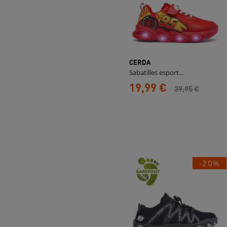
CERDA
Sabatilles esport...
19,99 €
39,95 €
-20%