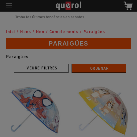
Troba les últimes tendències en sabates...
/
/
/
/
Inici
Nens
Nen
Complements
Paraigües
PARAIGÜES
Paraigües
VEURE FILTRES
ORDENAR