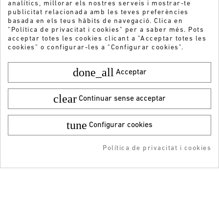
analítics, millorar els nostres serveis i mostrar-te
publicitat relacionada amb les teves preferències
basada en els teus hàbits de navegació. Clica en
"Política de privacitat i cookies" per a saber més. Pots
acceptar totes les cookies clicant a "Acceptar totes les
cookies" o configurar-les a "Configurar cookies".
done_all
Acceptar
clear
Continuar sense acceptar
tune
Configurar cookies
¡DESCARGA LA APP!
Política de privacitat i cookies
-5% DTO + Envío Gratis
en tu 1ª compra en APP
Vols rebre les nostres ofertes i novetats?
ENVIAR
He llegit i accepto la
Política de privacitat