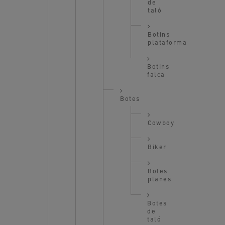
de
taló
Botins
plataforma
Botins
falca
Botes
Cowboy
Biker
Botes
planes
Botes
de
taló