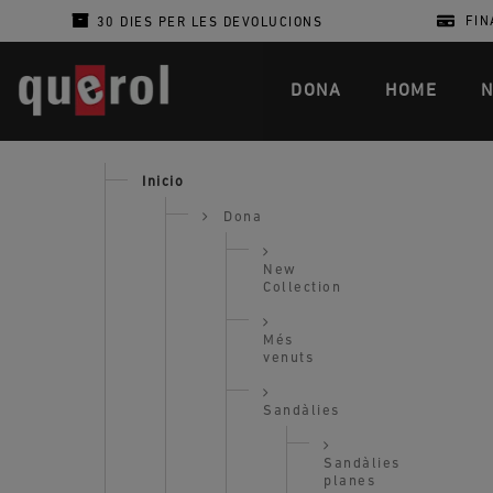
FIN
30 DIES PER LES DEVOLUCIONS
DONA
HOME
N
Inicio
Dona
New
Collection
Més
venuts
Sandàlies
Sandàlies
planes