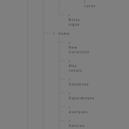
i
cures
Botes
aigua
Home
New
Collection
Més
venuts
Sandàlies
Espardenyes
Avarques
Xancles