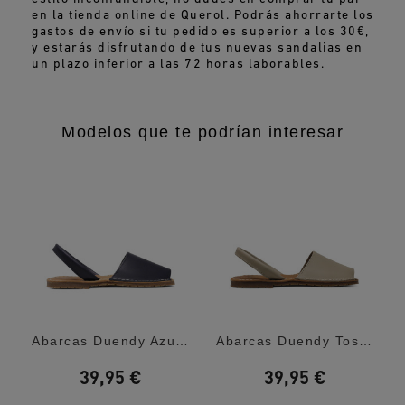
en la tienda online de Querol. Podrás ahorrarte los
gastos de envío si tu pedido es superior a los 30€,
y estarás disfrutando de tus nuevas sandalias en
un plazo inferior a las 72 horas laborables.
Modelos que te podrían interesar
:...
Abarcas Duendy Azul Marino De Piel Con...
Abarcas Duendy Tostadas De Piel Con Suela...
39,95 €
39,95 €