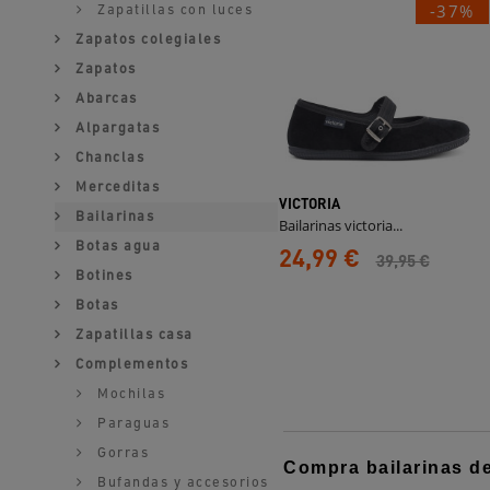
-37%
Zapatillas con luces
Zapatos colegiales
Zapatos
Abarcas
Alpargatas
Chanclas
Merceditas
VICTORIA
Bailarinas
Bailarinas victoria...
Botas agua
24,99 €
39,95 €
Botines
Botas
Zapatillas casa
Complementos
Mochilas
Paraguas
Gorras
Compra bailarinas de
Bufandas y accesorios