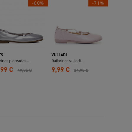
-60%
-71%
TS
VULLADI
rinas plateadas...
Bailarinas vulladi...
,99 €
9,99 €
49,95 €
34,95 €