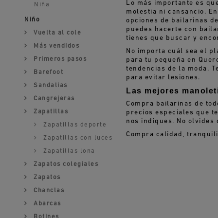
Lo más importante es que
Niña
molestia ni cansancio. E
Niño
opciones de bailarinas d
puedes hacerte con baila
Vuelta al cole
tienes que buscar y encon
Más vendidos
No importa cuál sea el pla
Primeros pasos
para tu pequeña en Quero
tendencias de la moda. T
Barefoot
para evitar lesiones.
Sandalias
Las mejores manoleti
Cangrejeras
Compra bailarinas de tod
Zapatillas
precios especiales que t
nos indiques. No olvides 
Zapatillas deporte
Compra calidad, tranquil
Zapatillas con luces
Zapatillas lona
Zapatos colegiales
Zapatos
Chanclas
Abarcas
Botines