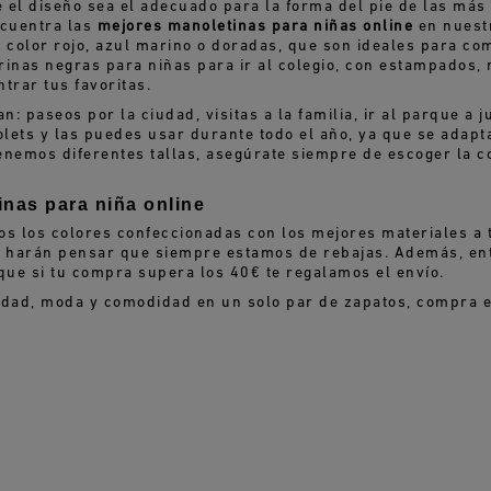
 el diseño sea el adecuado para la forma del pie de las más
ncuentra las
mejores manoletinas para niñas online
en nuestr
e color rojo, azul marino o doradas, que son ideales para c
rinas negras para niñas para ir al colegio, con estampados,
trar tus favoritas.
n: paseos por la ciudad, visitas a la familia, ir al parque a 
lets y las puedes usar durante todo el año, ya que se adapt
enemos diferentes tallas, asegúrate siempre de escoger la co
nas para niña online
os los colores confeccionadas con los mejores materiales a 
e harán pensar que siempre estamos de rebajas. Además, en
que si tu compra supera los 40€ te regalamos el envío.
idad, moda y comodidad en un solo par de zapatos, compra e