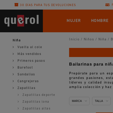
30 DÍAS PARA TUS DEVOLUCIONES
MUJER
HOMBRE
Inicio
/
Niños
/
Niña
/
B
Niña
Vuelta al cole
Más vendidos
Primeros pasos
Bailarinas para niñ
Barefoot
Prepárate para un esp
Sandalias
grandes pasiones, est
Cangrejeras
líderes y calidad ins
amplia colección y haz 
Zapatillas
Zapatillas deporte
MARCA
TALLA
Zapatillas lona
Zapatillas altas