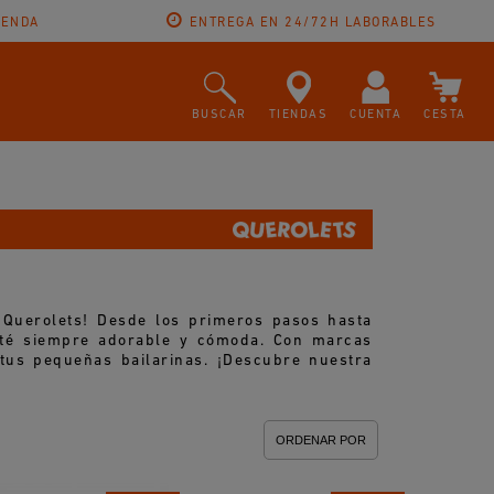
IENDA
ENTREGA EN 24/72H LABORABLES
BUSCAR
TIENDAS
CUENTA
CESTA
 Querolets! Desde los primeros pasos hasta
esté siempre adorable y cómoda. Con marcas
tus pequeñas bailarinas. ¡Descubre nuestra
ORDENAR POR