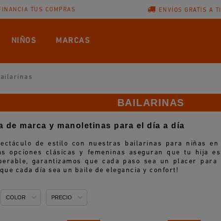
FINANCIA TUS COMPRAS
ENVÍOS GRATIS A T
NIÑOS
MARCAS
ailarinas
BAILARINAS
a de marca y manoletinas para el día a día
ectáculo de estilo con nuestras bailarinas para niñas en
as opciones clásicas y femeninas aseguran que tu hija 
uperable, garantizamos que cada paso sea un placer para 
que cada día sea un baile de elegancia y confort!
COLOR
PRECIO