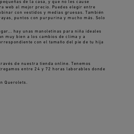
 pequeñas de la casa, y que no les cause
a web al mejor precio. Puedes elegir entre
ombinar con vestidos y medias gruesas. También
 rayas, puntos con purpurina y mucho más. Solo
jugar... hay unas manoletinas para niña ideales
an muy bien a los cambios de clima y a
rrespondiente con el tamaño del pie de tu hija
través de nuestra tienda online. Tenemos
tregamos entre 24 y 72 horas laborables donde
n Querolets.