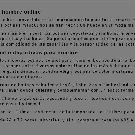
a hombre online
se han convertido en un imprescindible para todo armario m
os botines masculinos se han hecho un hueco en la moda ma
go es más bien
sport
, los botines deportivos para hombre te v
apatillas y las botas. Su peculiaridad es que, al comprar e
a comodidad de las zapatillas y la personalidad de las bota
iel o deportivos para hombre
 los mejores botines de piel para hombre, botines de ante,
 escoger entre diversos colores.
Uno de los más habituales 
i te gusta destacar, puedes elegir botines de color mostaza
u 
queros o militares.
as de botines caballero: Levi’s, Lobo, Zen o Timberland, en
a llevar dónde quieras y complementar con un estilo formal,
ra hombre que estás buscando y luce un look estiloso, con p
re casual y formal.
con las últimas tendencias de la temporada:
los botines par
e 24 a 72 horas laborales, y si tu compra supera los 40€ el 