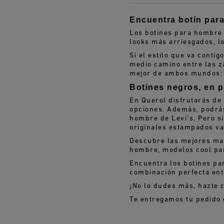
Encuentra botín par
Los botines para hombre 
looks más arriesgados, l
Si el estilo que va conti
medio camino entre las z
mejor de ambos mundos: l
Botines negros, en p
En Querol disfrutarás de
opciones. Además, podrás
hombre de Levi’s.
Pero s
originales estampados va
Descubre las mejores marc
hombre, modelos cool par
Encuentra los botines pa
combinación perfecta ent
¡
No lo dudes más,
hazte 
Te entregamos tu pedido d