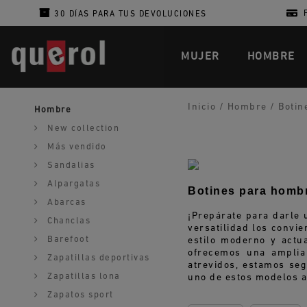
30 DÍAS PARA TUS DEVOLUCIONES
MUJER
HOMBRE
Inicio
/
Hombre
/
Botin
Hombre
New collection
Más vendido
Sandalias
Alpargatas
Botines para hombr
Abarcas
¡Prepárate para darle 
Chanclas
versatilidad los convi
Barefoot
estilo moderno y actua
ofrecemos una amplia
Zapatillas deportivas
atrevidos, estamos seg
Zapatillas lona
uno de estos modelos a
Zapatos sport