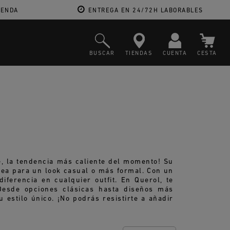
IENDA
ENTREGA EN 24/72H LABORABLES
BUSCAR
TIENDAS
CUENTA
CESTA
re, la tendencia más caliente del momento! Su
 sea para un look casual o más formal. Con un
ferencia en cualquier outfit. En Querol, te
Desde opciones clásicas hasta diseños más
 estilo único. ¡No podrás resistirte a añadir