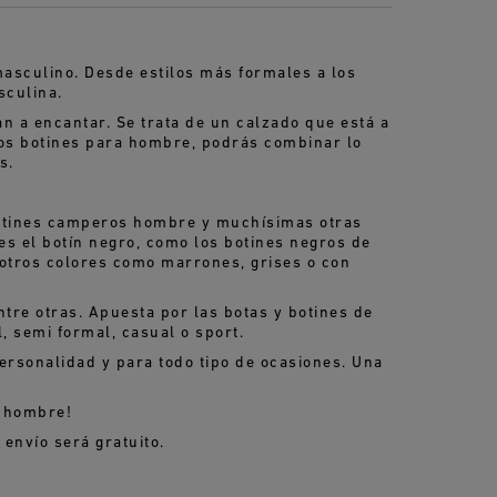
asculino. Desde estilos más formales a los
sculina.
an a encantar. Se trata de un calzado que está a
stos botines para hombre, podrás combinar lo
s.
 botines camperos hombre y muchísimas otras
es el botín negro,
como los botines negros de
otros colores como marrones, grises o con
tre otras. Apuesta por las botas y botines de
 semi formal, casual o sport.
ersonalidad y para todo tipo de ocasiones. Una
a hombre
!
envío será gratuito.