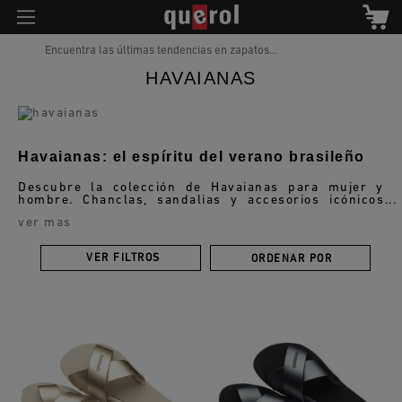
Encuentra las últimas tendencias en zapatos...
HAVAIANAS
Havaianas: el espíritu del verano brasileño
Descubre la colección de Havaianas para mujer y
hombre. Chanclas, sandalias y accesorios icónicos
que combinan comodidad, ligereza y estilo para
ver mas
acompañarte en cualquier momento del verano.
VER FILTROS
ORDENAR POR