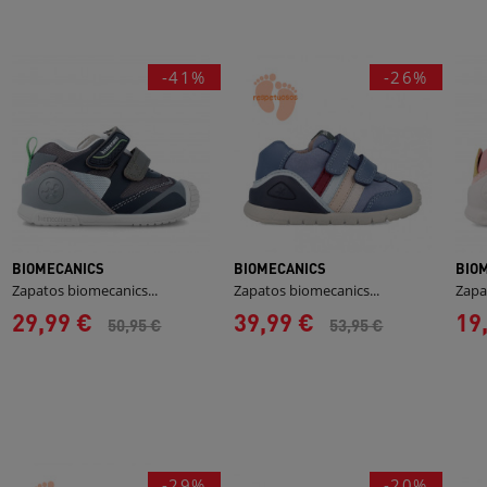
-41%
-26%
BIOMECANICS
BIOMECANICS
BIO
Zapatos biomecanics...
Zapatos biomecanics...
Zapa
29,99 €
39,99 €
19
50,95 €
53,95 €
-29%
-20%