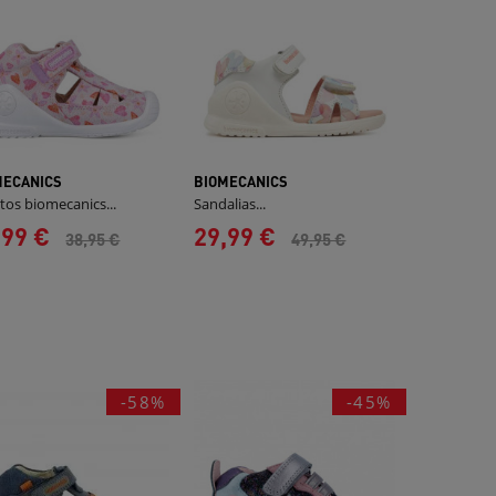
MECANICS
BIOMECANICS
tos biomecanics...
Sandalias...
,99 €
29,99 €
38,95 €
49,95 €
-58%
-45%