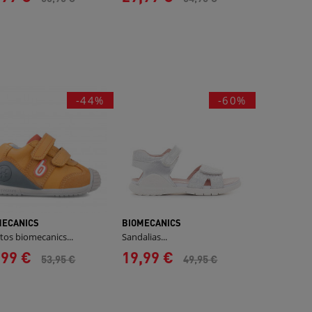
-44%
-60%
MECANICS
BIOMECANICS
tos biomecanics...
Sandalias...
,99 €
19,99 €
53,95 €
49,95 €