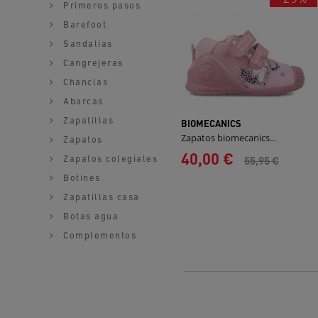
Primeros pasos
Barefoot
Sandalias
Cangrejeras
Chanclas
Abarcas
Zapatillas
BIOMECANICS
Zapatos biomecanics...
Zapatos
40,00 €
55,95 €
Zapatos colegiales
Botines
Zapatillas casa
Botas agua
Complementos