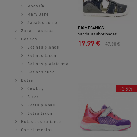
Mocasín
Mary Jane
Zapatos confort
BIOMECANICS
Zapatillas casa
Sandalias abotinadas...
Botines
19,99 €
47,90 €
Botines planos
Botines tacón
Botines plataforma
Botines cuña
Botas
-35%
Cowboy
Biker
Botas planas
Botas tacón
Botas australianas
Complementos