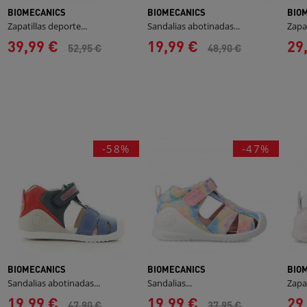
BIOMECANICS
BIOMECANICS
BIO
Zapatillas deporte...
Sandalias abotinadas...
Zapat
39,99 €
19,99 €
29
52,95 €
48,90 €
-58%
-47%
BIOMECANICS
BIOMECANICS
BIO
Sandalias abotinadas...
Sandalias...
Zapat
19,99 €
19,99 €
29
47,90 €
37,95 €