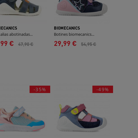
MECANICS
BIOMECANICS
alias abotinadas...
Botines biomecanics...
,99 €
29,99 €
47,90 €
54,95 €
-35%
-49%