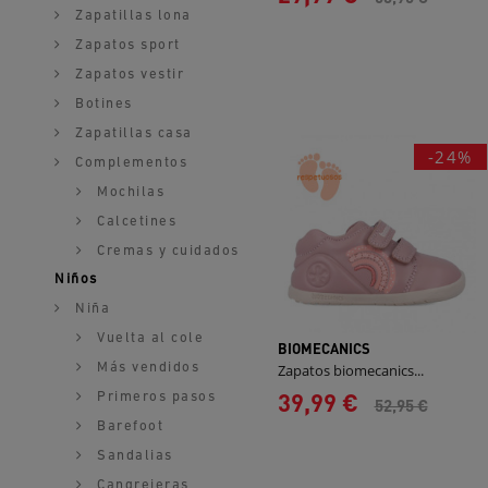
Zapatillas lona
Zapatos sport
Zapatos vestir
Botines
Zapatillas casa
-24%
Complementos
Mochilas
Calcetines
Cremas y cuidados
Niños
Niña
Vuelta al cole
BIOMECANICS
Más vendidos
Zapatos biomecanics...
39,99 €
Primeros pasos
52,95 €
Barefoot
Sandalias
Cangrejeras