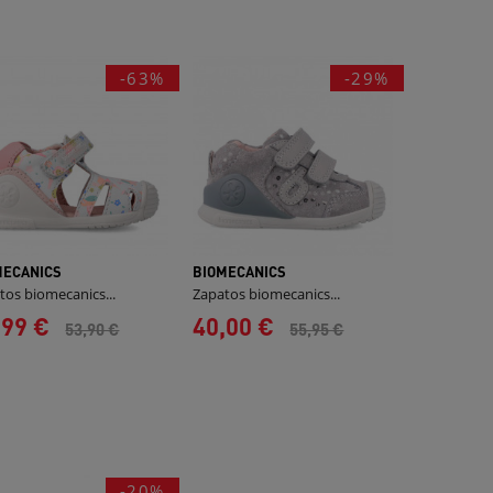
-63%
-29%
MECANICS
BIOMECANICS
tos biomecanics...
Zapatos biomecanics...
,99 €
40,00 €
53,90 €
55,95 €
-20%