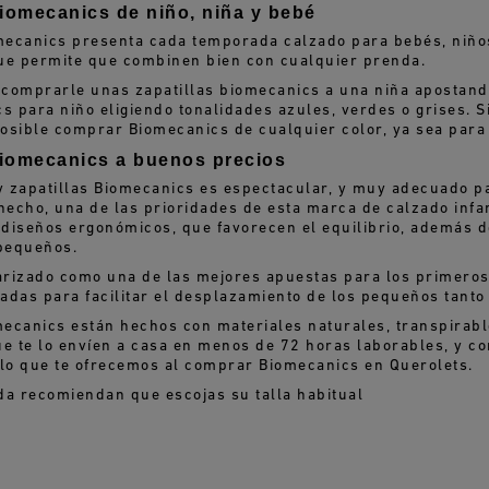
iomecanics de niño, niña y bebé
ecanics presenta cada temporada calzado para bebés, niños 
 que permite que combinen bien con cualquier prenda.
comprarle unas zapatillas biomecanics a una niña apostando 
 para niño eligiendo tonalidades azules, verdes o grises. 
posible comprar Biomecanics de cualquier color, ya sea para 
iomecanics a buenos precios
 y zapatillas Biomecanics es espectacular, y muy adecuado 
hecho, una de las prioridades de esta marca de calzado infan
n diseños ergonómicos, que favorecen el equilibrio, además 
 pequeños.
rizado como una de las mejores apuestas para los primeros 
adas para facilitar el desplazamiento de los pequeños tanto
ecanics están hechos con materiales naturales, transpirable
que te lo envíen a casa en menos de 72 horas laborables, y co
 lo que te ofrecemos al comprar Biomecanics en Querolets.
da recomiendan que escojas su talla habitual