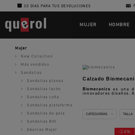
30 DÍAS PARA TUS DEVOLUCIONES
MUJER
HOMBRE
Mujer
New Collection
Más vendidos
Sandalias
Calzado Biomecanics
Sandalias planas
Sandalias tacón
Biomecanics
es una de
innovadores diseños. A
Sandalias cuña
Sandalias plataforma
Sandalias de pala
CATEGORÍAS
TALLA
Sandalias BIO
Abarcas Mujer
-24%