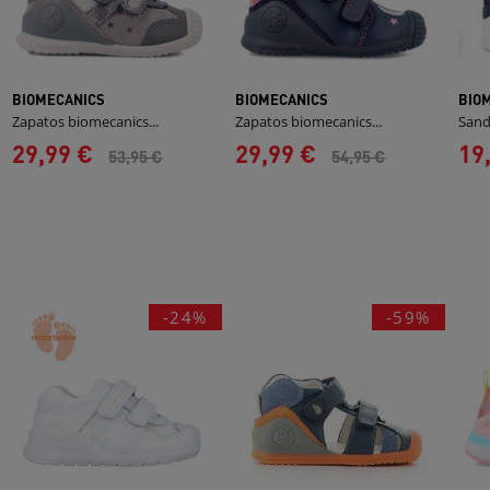
BIOMECANICS
BIOMECANICS
BIO
Zapatos biomecanics...
Zapatos biomecanics...
Sand
29,99 €
29,99 €
19
53,95 €
54,95 €
-24%
-59%