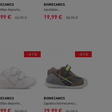
MECANICS
BIOMECANICS
illas deporte...
Sandalias...
,99 €
19,99 €
45,95 €
38,90 €
-41%
-45%
MECANICS
BIOMECANICS
illas deporte...
Zapatos biomecanics...
,99 €
29,99 €
50,95 €
54,95 €