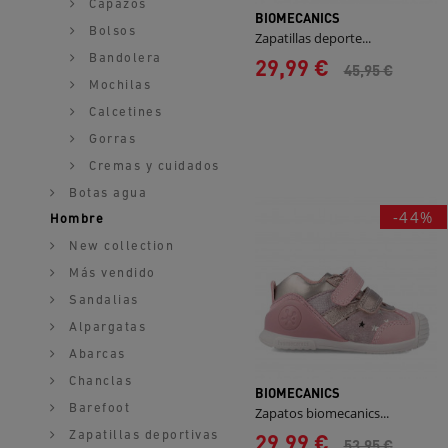
Capazos
BIOMECANICS
Bolsos
Zapatillas deporte...
Bandolera
29,99 €
45,95 €
Mochilas
Calcetines
Gorras
Cremas y cuidados
Botas agua
-44%
Hombre
New collection
Más vendido
Sandalias
Alpargatas
Abarcas
Chanclas
BIOMECANICS
Barefoot
Zapatos biomecanics...
29,99 €
Zapatillas deportivas
53,95 €