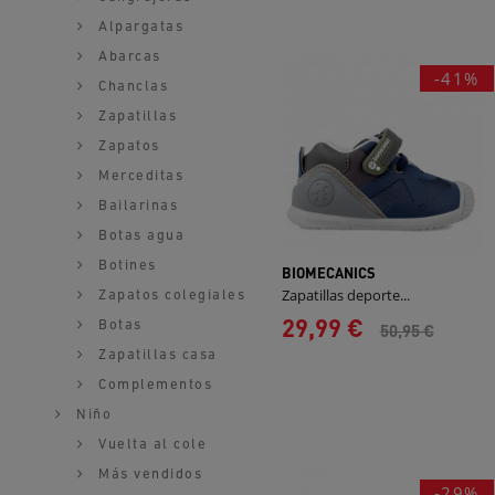
Alpargatas
Abarcas
-41%
Chanclas
Zapatillas
Zapatos
Merceditas
Bailarinas
Botas agua
Botines
BIOMECANICS
Zapatillas deporte...
Zapatos colegiales
29,99 €
Botas
50,95 €
Zapatillas casa
Complementos
Niño
Vuelta al cole
Más vendidos
-29%