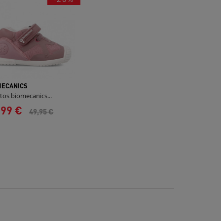
MECANICS
tos biomecanics...
,99 €
49,95 €