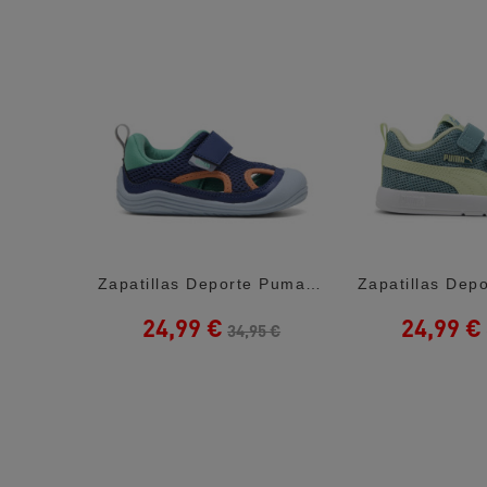
Zapatillas Deporte New Balance 408 White...
Zapatillas Deporte Puma Kitten Summer V...
24,99 €
24,99 €
5 €
34,95 €