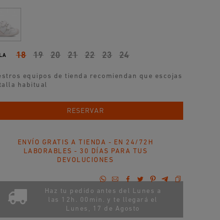
18
19
20
21
22
23
24
LA
stros equipos de tienda recomiendan que escojas
talla habitual
AÑADIR AL CARRITO
RESERVAR
ENVÍO GRATIS A TIENDA - EN 24/72H
LABORABLES - 30 DÍAS PARA TUS
DEVOLUCIONES
Haz tu pedido antes del Lunes a
las 12h. 00min. y te llegará el
Lunes, 17 de Agosto