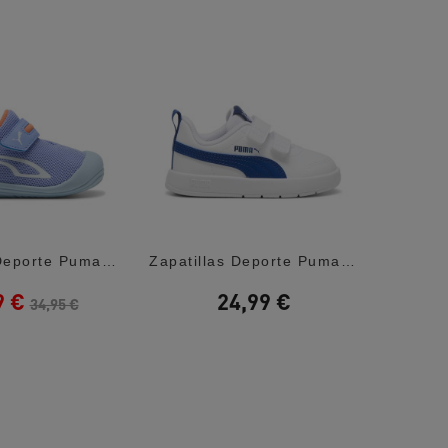
Zapatillas Deporte Puma Kitten Mesh...
Zapatillas Deporte Puma Courtflex Blancas...
9 €
24,99 €
3
34,95 €