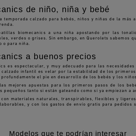
anics de niño, niña y bebé
temporada calzado para bebés, niños y niñas de la más alt
renda.
tillas biomecanics a una niña apostando por las tonali
ules, verdes o grises. Sin embargo, en Querolets sabemos qu
o o para niña.
anics a buenos precios
nics es espectacular, y muy adecuado para las necesidades
calzado infantil es velar por la estabilidad de los primero
 profundamente el pie en desarrollo de los bebés y los niñ
as mejores apuestas para los primeros pasos de los bebé
os pequeños tanto si están gateando como si ya empiezan a a
n materiales naturales, transpirables, flexibles y ligeros
aborables, y con los gastos de envío gratis para pedidos 
Modelos que te podrían interesar