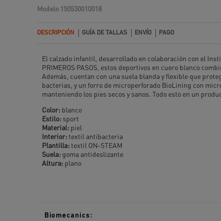
Modelo
150530010018
DESCRIPCIÓN
GUÍA DE TALLAS
ENVÍO
PAGO
El calzado infantil, desarrollado en colaboración con el In
PRIMEROS PASOS, estos deportivos en cuero blanco combinan
Además, cuentan con una suela blanda y flexible que proteg
bacterias, y un forro de microperforado BioLining con micr
manteniendo los pies secos y sanos. Todo esto en un produ
Color:
blanco
Estilo:
sport
Material:
piel
Interior:
textil antibacteria
Plantilla:
textil ON-STEAM
Suela:
goma antideslizante
Altura:
plano
Biomecanics: