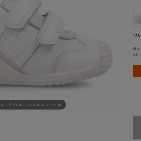
TAL
Nue
su 
AÑADIDO AL CARRITO
sa el ratón para hacer zoom