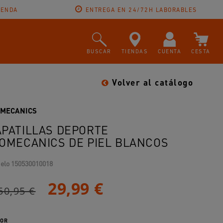
IENDA
ENTREGA EN 24/72H LABORABLES
BUSCAR
TIENDAS
CUENTA
CESTA
Volver al catálogo
OMECANICS
APATILLAS DEPORTE
IOMECANICS DE PIEL BLANCOS
elo
150530010018
29,99 €
50,95 €
OR