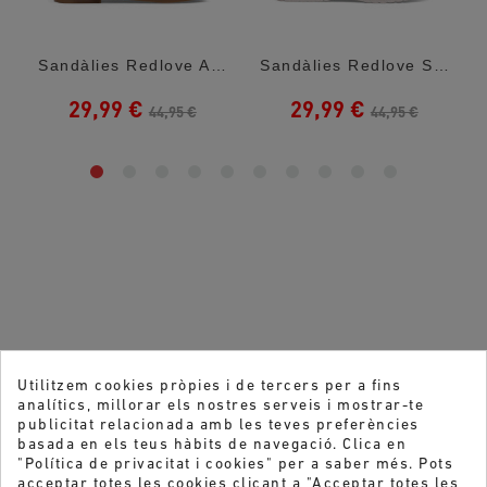
olor Amb...
Sandàlies Redlove Akane Blanques Amb...
Sandàlies Redlove Satomi Metal·Litzades...
29,99 €
29,99 €
44,95 €
44,95 €
Utilitzem cookies pròpies i de tercers per a fins
analítics, millorar els nostres serveis i mostrar-te
publicitat relacionada amb les teves preferències
basada en els teus hàbits de navegació. Clica en
"Política de privacitat i cookies" per a saber més. Pots
acceptar totes les cookies clicant a "Acceptar totes les