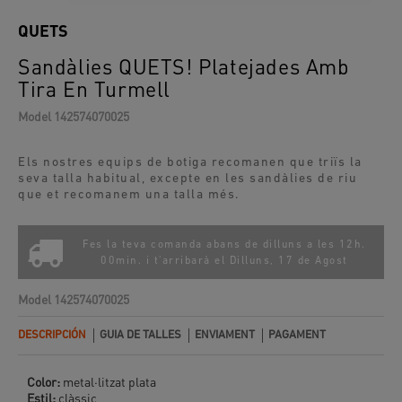
QUETS
Sandàlies QUETS! Platejades Amb
Tira En Turmell
Model
142574070025
Els nostres equips de botiga recomanen que triïs la
seva talla habitual, excepte en les sandàlies de riu
que et recomanem una talla més.
Fes la teva comanda abans de dilluns a les 12h.
00min. i t'arribarà el
Dilluns, 17 de Agost
Model
142574070025
DESCRIPCIÓN
GUIA DE TALLES
ENVIAMENT
PAGAMENT
Color:
metal·litzat plata
Estil:
clàssic