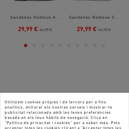
olor Amb...
Sandàlies Redlove Akane Blanques Amb...
Sandàlies Redlove Satomi Metal·Litzades...
29,99 €
29,99 €
44,95 €
44,95 €
Utilitzem cookies pròpies i de tercers per a fins
analítics, millorar els nostres serveis i mostrar-te
publicitat relacionada amb les teves preferències
basada en els teus hàbits de navegació. Clica en
"Política de privacitat i cookies" per a saber més. Pots
acceptar totes les cookies clicant a "Acceptar totes les