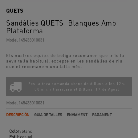
QUETS
Sandàlies QUETS! Blanques Amb
Plataforma
Model
145433010031
Els nostres equips de botiga recomanen que triïs la
seva talla habitual, excepte en les sandàlies de riu
que et recomanem una talla més.
Fes la teva comanda abans de dilluns a les 12h.
00min. i t'arribarà el
Dilluns, 17 de Agost
Model
145433010031
DESCRIPCIÓN
GUIA DE TALLES
ENVIAMENT
PAGAMENT
Color:
blanc
Estil:
casual