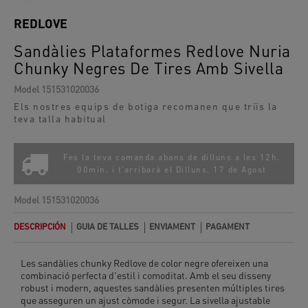
REDLOVE
Sandàlies Plataformes Redlove Nuria
Chunky Negres De Tires Amb Sivella
Model
151531020036
Els nostres equips de botiga recomanen que triïs la
teva talla habitual
Fes la teva comanda abans de dilluns a les 12h.
00min. i t'arribarà el
Dilluns, 17 de Agost
Model
151531020036
DESCRIPCIÓN
GUIA DE TALLES
ENVIAMENT
PAGAMENT
Les sandàlies chunky Redlove de color negre ofereixen una
combinació perfecta d'estil i comoditat. Amb el seu disseny
robust i modern, aquestes sandàlies presenten múltiples tires
que asseguren un ajust còmode i segur. La sivella ajustable