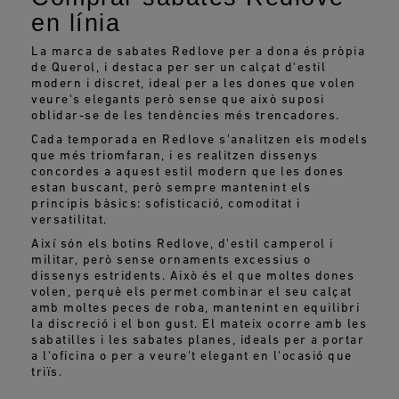
en línia
La marca de sabates Redlove per a dona és pròpia
de Querol, i destaca per ser un calçat d'estil
modern i discret, ideal per a les dones que volen
veure's elegants però sense que això suposi
oblidar-se de les tendències més trencadores.
Cada temporada en Redlove s'analitzen els models
que més triomfaran, i es realitzen dissenys
concordes a aquest estil modern que les dones
estan buscant, però sempre mantenint els
principis bàsics: sofisticació, comoditat i
versatilitat.
Així són els botins Redlove, d'estil camperol i
militar, però sense ornaments excessius o
dissenys estridents. Això és el que moltes dones
volen, perquè els permet combinar el seu calçat
amb moltes peces de roba, mantenint en equilibri
la discreció i el bon gust. El mateix ocorre amb les
sabatilles i les sabates planes, ideals per a portar
a l'oficina o per a veure't elegant en l'ocasió que
triïs.