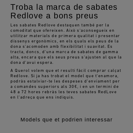
Troba la marca de sabates
Redlove a bons preus
Les sabates Redlove destaquen també per la
comoditat que ofereixen. Això s'aconsegueix en
utilitzar materials de primera qualitat i presentar
dissenys ergonòmics, en els quals els peus de la
dona s'acomoden amb flexibilitat i suavitat. Es
tracta, doncs, d'una marca de sabates de gamma
alta, encara que els seus preus s'ajusten al que la
dona d'avui espera.
A Querol volem que et resulti fàcil comprar calçat
Redlove. Si ja has trobat el model que t'enamora,
podràs estalviar-te les despeses d'enviament per
a comandes superiors als 30€, i en un termini de
48 a 72 hores rebràs les teves sabates RedLove
en l'adreça que ens indiquis.
Models que et podrien interessar