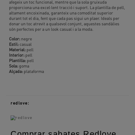
afegeix un toc funcional, mentre que la sola gruixuda
proporciona una excel·lent tracció i suport. La plantilla de pell,
altament encoixinada, garanteix una comoditat superior
durant tot el dia, fent que cada pas sigui un plaer. Ideals per
donar un toc atrevit a qualsevol conjunt, aquestes sandàlies
són perfectes per a un look casual i a la moda.
Color:
negre
Estil:
casual
Material:
pell
Interior:
pell
Plantilla:
pell
Sola:
goma
Alçada:
plataforma
redlove:
Comprar sabates Redlove