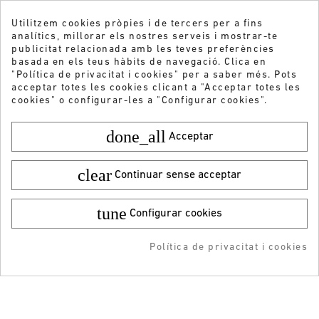
Utilitzem cookies pròpies i de tercers per a fins
analítics, millorar els nostres serveis i mostrar-te
publicitat relacionada amb les teves preferències
basada en els teus hàbits de navegació. Clica en
"Política de privacitat i cookies" per a saber més. Pots
acceptar totes les cookies clicant a "Acceptar totes les
cookies" o configurar-les a "Configurar cookies".
done_all
Acceptar
clear
Continuar sense acceptar
tune
Configurar cookies
Color:
Talla:
36
Vols rebre les nostres ofertes i novetats?
64,95 €
¡DESCARGA LA APP!
ENVIAR
29,99 €
Política de privacitat i cookies
AFEGIR A LA COMPRA
RESERVAR
ADDEDD TO CART
-5% DTO + Envío Gratis
en tu 1ª compra en APP
He llegit i accepto la
Política de privacitat
ATENCIÓ AL CLIENT