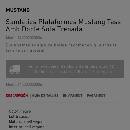
MUSTANG
Sandàlies Plataformes Mustang Tass
Amb Doble Sola Trenada
Model
145002020036
Els nostres equips de botiga recomanen que triïs la
teva talla habitual
Fes la teva comanda abans de dilluns a les 12h.
00min. i t'arribarà el
Dilluns, 17 de Agost
Model
145002020036
DESCRIPCIÓN
GUIA DE TALLES
ENVIAMENT
PAGAMENT
Color:
negre
Estil:
casual
Material:
pell vegana
Interior:
pell vegana