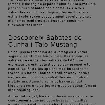
femení, Mustang ha expandit amb èxit la seva línia
per incloure
sabates per a home
. Les seves
sabatilles esportives, disponibles en diversos
estils i colors, són especialment populars entre
els homes moderns que busquen combinar
funcionalitat i moda.
Descobreix Sabates de
Cunha i Taló Mustang
La col·lecció femenina de Mustang és diversa i
segueix les últimes tendències. Destaquen les
sabates de cunha
i les
sabates de taló
, que
ofereixen un estil actual sense comprometre la
comoditat. Entre les opcions més buscades es
troben les
botes i botins d'estil cowboy
, botins
negres amb cordons, i sabatilles amb cunha i
plataforma. Aquesta varietat ha consolidat
Mustang com una de les marques de calçat femení
més reconegudes.
A més del calçat, Mustang ofereix una gamma de
complements
que inclouen bosses i motxilles,
permetent a cada dona trobar l'accessori perfecte