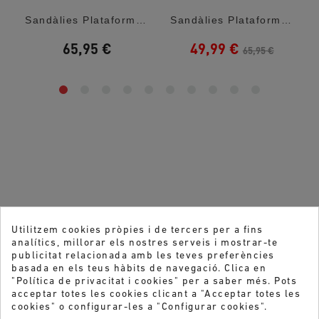
..
Sandàlies Plataformes Porronet Débora...
Sandàlies Plataformes Porronet Débora...
65,95 €
49,99 €
65,95 €
Utilitzem cookies pròpies i de tercers per a fins
analítics, millorar els nostres serveis i mostrar-te
publicitat relacionada amb les teves preferències
basada en els teus hàbits de navegació. Clica en
"Política de privacitat i cookies" per a saber més. Pots
acceptar totes les cookies clicant a "Acceptar totes les
cookies" o configurar-les a "Configurar cookies".