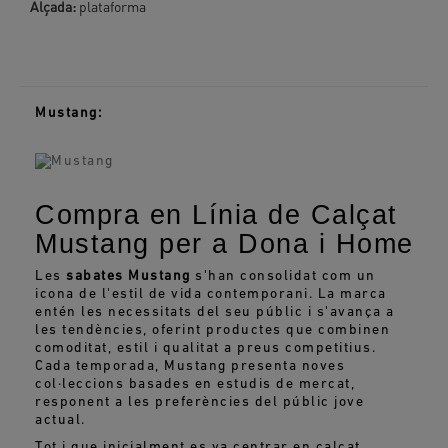
Alçada:
plataforma
Mustang:
Compra en Línia de Calçat
Mustang per a Dona i Home
Les
sabates Mustang
s'han consolidat com un
icona de l'estil de vida contemporani. La marca
entén les necessitats del seu públic i s'avança a
les tendències, oferint productes que combinen
comoditat, estil i qualitat a preus competitius.
Cada temporada, Mustang presenta noves
col·leccions basades en estudis de mercat,
responent a les preferències del públic jove
actual.
Tot i que inicialment es va centrar en calçat