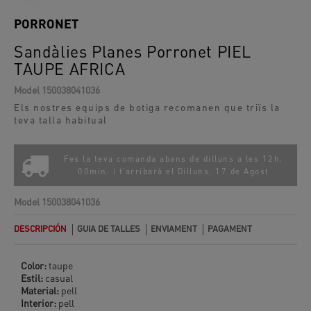
PORRONET
Sandàlies Planes Porronet PIEL
TAUPE AFRICA
Model
150038041036
Els nostres equips de botiga recomanen que triïs la
teva talla habitual
Fes la teva comanda abans de dilluns a les 12h.
00min. i t'arribarà el
Dilluns, 17 de Agost
Model
150038041036
DESCRIPCIÓN
GUIA DE TALLES
ENVIAMENT
PAGAMENT
Color:
taupe
Estil:
casual
Material:
pell
Interior:
pell