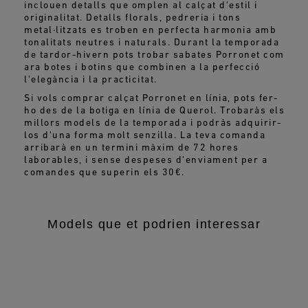
inclouen detalls que omplen al calçat d'estil i
originalitat. Detalls florals, pedreria i tons
metal·litzats es troben en perfecta harmonia amb
tonalitats neutres i naturals. Durant la temporada
de tardor-hivern pots trobar sabates Porronet com
ara botes i botins que combinen a la perfecció
l'elegància i la practicitat.
Si vols comprar calçat Porronet en línia, pots fer-
ho des de la botiga en línia de Querol. Trobaràs els
millors models de la temporada i podràs adquirir-
los d'una forma molt senzilla. La teva comanda
arribarà en un termini màxim de 72 hores
laborables, i sense despeses d'enviament per a
comandes que superin els 30€.
Models que et podrien interessar