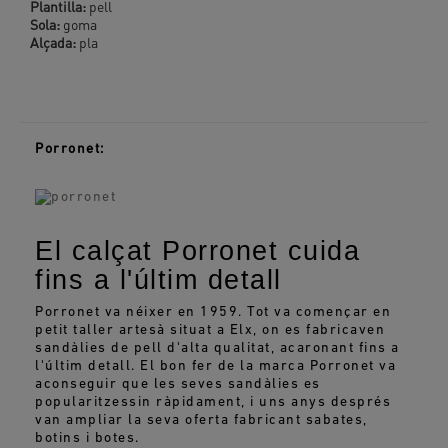
Plantilla:
pell
Sola:
goma
Alçada:
pla
Porronet:
El calçat Porronet cuida
fins a l'últim detall
Porronet va néixer en 1959. Tot va començar en
petit taller artesà situat a Elx, on es fabricaven
sandàlies de pell d'alta qualitat, acaronant fins a
l'últim detall. El bon fer de la marca Porronet va
aconseguir que les seves sandàlies es
popularitzessin ràpidament, i uns anys després
van ampliar la seva oferta fabricant sabates,
botins i botes.