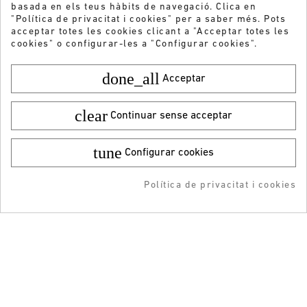
basada en els teus hàbits de navegació. Clica en
"Política de privacitat i cookies" per a saber més. Pots
acceptar totes les cookies clicant a "Acceptar totes les
cookies" o configurar-les a "Configurar cookies".
done_all
Acceptar
clear
Continuar sense acceptar
tune
Configurar cookies
Color:
Talla:
36
Vols rebre les nostres ofertes i novetats?
49,95 €
¡DESCARGA LA APP!
5,99 €
Política de privacitat i cookies
ENVIAR
AFEGIR A LA COMPRA
RESERVAR
ADDEDD TO CART
-5% DTO + Envío Gratis
en tu 1ª compra en APP
He llegit i accepto la
Política de privacitat
ATENCIÓ AL CLIENT
INFORMACIÓ