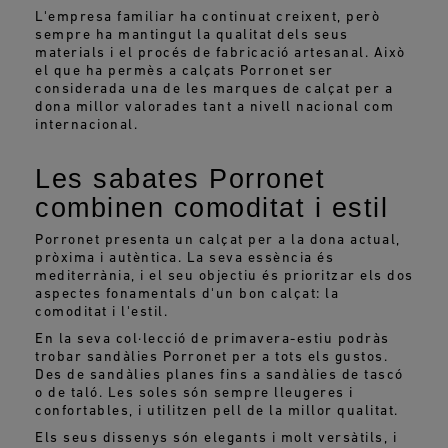
L'empresa familiar ha continuat creixent, però
sempre ha mantingut la qualitat dels seus
materials i el procés de fabricació artesanal. Això
el que ha permès a calçats Porronet ser
considerada una de les marques de calçat per a
dona millor valorades tant a nivell nacional com
internacional.
Les sabates Porronet
combinen comoditat i estil
Porronet presenta un calçat per a la dona actual,
pròxima i autèntica. La seva essència és
mediterrània, i el seu objectiu és prioritzar els dos
aspectes fonamentals d'un bon calçat: la
comoditat i l'estil.
En la seva col·lecció de primavera-estiu podràs
trobar sandàlies Porronet per a tots els gustos.
Des de sandàlies planes fins a sandàlies de tascó
o de taló. Les soles són sempre lleugeres i
confortables, i utilitzen pell de la millor qualitat.
Els seus dissenys són elegants i molt versàtils, i