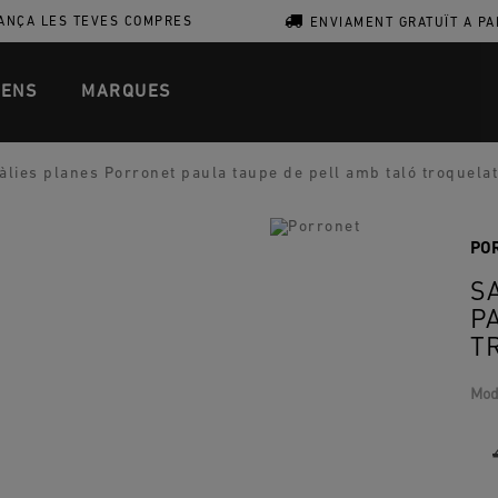
ANÇA LES TEVES COMPRES
ENVIAMENT GRATUÏT A PA
ENS
MARQUES
lies planes Porronet paula taupe de pell amb taló troquelat
PO
S
P
T
Mod