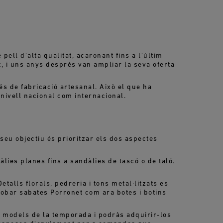
pell d'alta qualitat, acaronant fins a l'últim
, i uns anys després van ampliar la seva oferta
és de fabricació artesanal. Això el que ha
nivell nacional com internacional.
 seu objectiu és prioritzar els dos aspectes
lies planes fins a sandàlies de tascó o de taló.
etalls florals, pedreria i tons metal·litzats es
robar sabates Porronet com ara botes i botins
rs models de la temporada i podràs adquirir-los