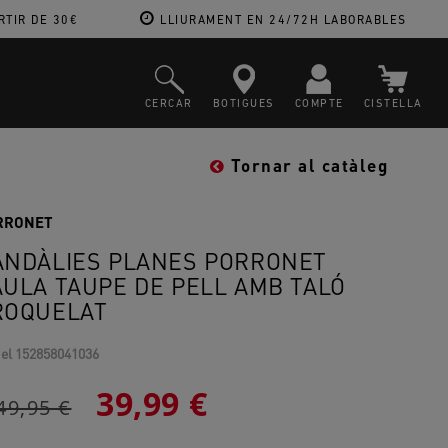
RTIR DE 30€
LLIURAMENT EN 24/72H LABORABLES
CERCAR
BOTIGUES
COMPTE
CISTELLA
Tornar al catàleg
RRONET
ANDÀLIES PLANES PORRONET
AULA TAUPE DE PELL AMB TALÓ
ROQUELAT
el
152858041036
39,99 €
49,95 €