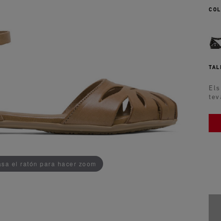
COL
TAL
Els
tev
ADDEDD TO CART
sa el ratón para hacer zoom