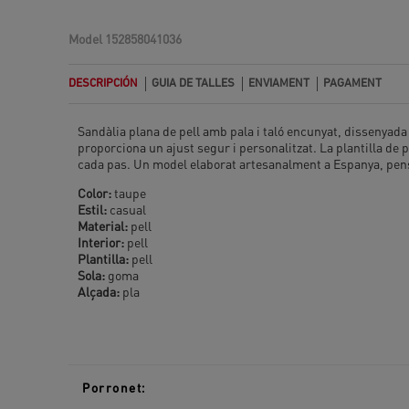
Model
152858041036
DESCRIPCIÓN
GUIA DE TALLES
ENVIAMENT
PAGAMENT
Sandàlia plana de pell amb pala i taló encunyat, dissenyada p
proporciona un ajust segur i personalitzat. La plantilla de 
cada pas. Un model elaborat artesanalment a Espanya, pen
Color:
taupe
Estil:
casual
Material:
pell
Interior:
pell
Plantilla:
pell
Sola:
goma
Alçada:
pla
Porronet: