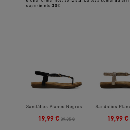
d'una forma molt senzilla. La teva comanda arr
superin els 30€.
Sandàlies Planes Querol Marrons Amb Tires...
Sandàlies Planes Negres Amb Anells...
19,99 €
19,99 €
5 €
39,95 €