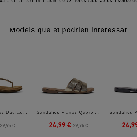
ibarà en un termini màxim de 72 hores laborables, i sense
Models que et podrien interessar
Sandàlies Planes Daurades Amb Anells...
Sandàlies Planes Querol Daurades...
24,99 €
24,9
39,95 €
29,95 €