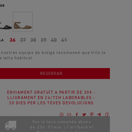
OR
36
37
38
39
40
41
LA
 nostres equips de botiga recomanen que triïs la
a talla habitual
AFEGIR A LA COMPRA
RESERVAR
ENVIAMENT GRATUÏT A PARTIR DE 30€ -
LLIURAMENT EN 24/72H LABORABLES -
30 DIES PER LES TEVES DEVOLUCIONS
Fes la teva comanda abans
de 23h. 01min. i t'arribarà el