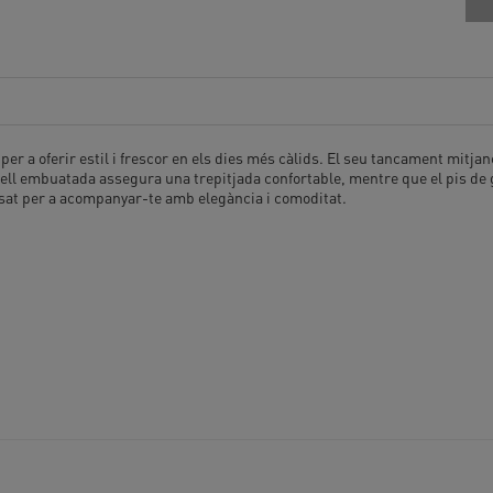
er a oferir estil i frescor en els dies més càlids. El seu tancament mitjan
pell embuatada assegura una trepitjada confortable, mentre que el pis de go
sat per a acompanyar-te amb elegància i comoditat.