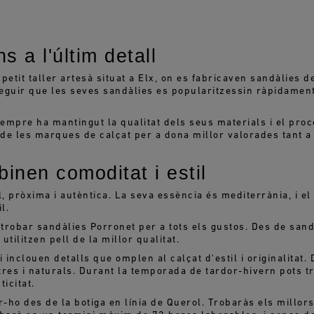
s a l'últim detall
tit taller artesà situat a Elx, on es fabricaven sandàlies de 
seguir que les seves sandàlies es popularitzessin ràpidament
empre ha mantingut la qualitat dels seus materials i el proc
e les marques de calçat per a dona millor valorades tant a 
inen comoditat i estil
, pròxima i autèntica. La seva essència és mediterrània, i el
l.
trobar sandàlies Porronet per a tots els gustos. Des de sandà
tilitzen pell de la millor qualitat.
 inclouen detalls que omplen al calçat d'estil i originalitat. D
res i naturals. Durant la temporada de tardor-hivern pots t
icitat.
er-ho des de la botiga en línia de Querol. Trobaràs els millo