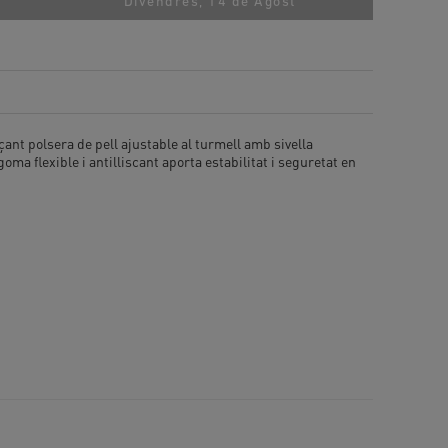
Divendres, 14 de Agost
çant polsera de pell ajustable al turmell amb sivella
ma flexible i antilliscant aporta estabilitat i seguretat en