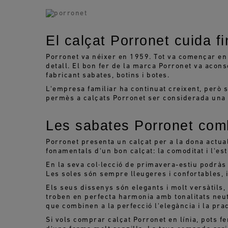
El calçat Porronet cuida fin
Porronet va néixer en 1959. Tot va començar en pe
detall. El bon fer de la marca Porronet va acon
fabricant sabates, botins i botes.
L'empresa familiar ha continuat creixent, però s
permès a calçats Porronet ser considerada una d
Les sabates Porronet comb
Porronet presenta un calçat per a la dona actual
fonamentals d'un bon calçat: la comoditat i l'esti
En la seva col·lecció de primavera-estiu podràs 
Les soles són sempre lleugeres i confortables, i u
Els seus dissenys són elegants i molt versàtils, i
troben en perfecta harmonia amb tonalitats neut
que combinen a la perfecció l'elegància i la pract
Si vols comprar calçat Porronet en línia, pots f