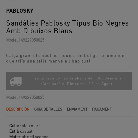
PABLOSKY
Sandàlies Pablosky Tipus Bio Negres
Amb Dibuixos Blaus
Model
149229050025
Calça gran, els nostres equips de botiga recomanen
que triïs una talla menys a l'habitual
Fes la teva comanda abans de 13h. 34min. i
t'arribarà el
Dimecres, 12 de Agost
Model
149229050025
DESCRIPCIÓN
GUIA DE TALLES
ENVIAMENT
PAGAMENT
Color:
blau marí
Estil:
casual
Material:
pell vegana