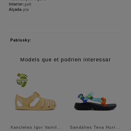
Interior:
pell
Alçada:
pla
Pablosky:
Models que et podrien interessar
Xancletes Igor Vainilla Nemo Solid Barefoot
Sandàlies Teva Hurricane Xlt Neon Multi