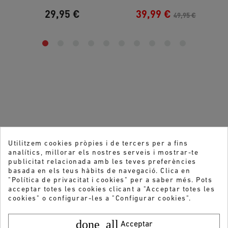
29,95 €
39,99 €
49,95 €
Utilitzem cookies pròpies i de tercers per a fins
analítics, millorar els nostres serveis i mostrar-te
publicitat relacionada amb les teves preferències
basada en els teus hàbits de navegació. Clica en
"Política de privacitat i cookies" per a saber més. Pots
acceptar totes les cookies clicant a "Acceptar totes les
cookies" o configurar-les a "Configurar cookies".
done_all
Acceptar