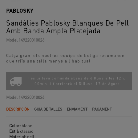
PABLOSKY
Sandàlies Pablosky Blanques De Pell
Amb Banda Ampla Platejada
Model
149220010026
Calça gran, els nostres equips de botiga recomanen
que triïs una talla menys a l'habitual
Fes la teva comanda abans de dilluns a les 12h.
00min. i t'arribarà el
Dilluns, 17 de Agost
Model
149220010026
DESCRIPCIÓN
GUIA DE TALLES
ENVIAMENT
PAGAMENT
Color:
blanc
Estil:
clàssic
Material:
pell