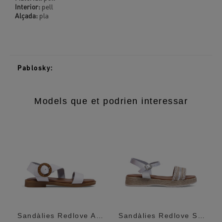
Interior:
pell
Alçada:
pla
Pablosky:
Models que et podrien interessar
olor Amb...
Sandàlies Redlove Akane Blanques Amb...
Sandàlies Redlove Satomi Metal·Litzades...