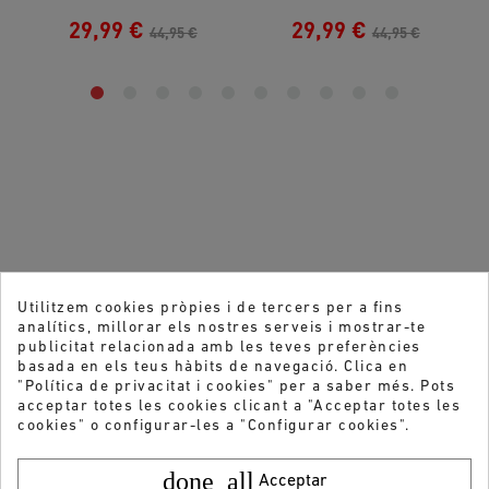
29,99 €
29,99 €
44,95 €
44,95 €
Utilitzem cookies pròpies i de tercers per a fins
analítics, millorar els nostres serveis i mostrar-te
publicitat relacionada amb les teves preferències
basada en els teus hàbits de navegació. Clica en
"Política de privacitat i cookies" per a saber més. Pots
acceptar totes les cookies clicant a "Acceptar totes les
cookies" o configurar-les a "Configurar cookies".
done_all
Acceptar