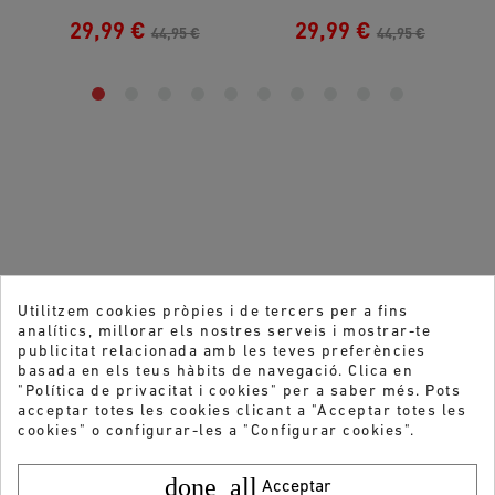
29,99 €
29,99 €
44,95 €
44,95 €
Utilitzem cookies pròpies i de tercers per a fins
analítics, millorar els nostres serveis i mostrar-te
publicitat relacionada amb les teves preferències
basada en els teus hàbits de navegació. Clica en
"Política de privacitat i cookies" per a saber més. Pots
acceptar totes les cookies clicant a "Acceptar totes les
cookies" o configurar-les a "Configurar cookies".
done_all
Acceptar