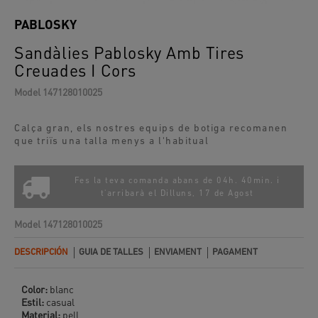
PABLOSKY
Sandàlies Pablosky Amb Tires
Creuades I Cors
Model
147128010025
Calça gran, els nostres equips de botiga recomanen
que triïs una talla menys a l'habitual
Fes la teva comanda abans de 04h. 40min. i
t'arribarà el
Dilluns, 17 de Agost
Model
147128010025
DESCRIPCIÓN
GUIA DE TALLES
ENVIAMENT
PAGAMENT
Color:
blanc
Estil:
casual
Material:
pell