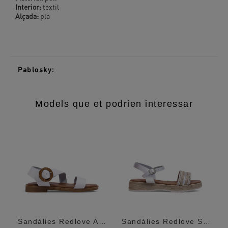
Interior:
tèxtil
Alçada:
pla
Pablosky:
Models que et podrien interessar
olor Amb...
Sandàlies Redlove Akane Blanques Amb...
Sandàlies Redlove Satomi Metal·Litzades...