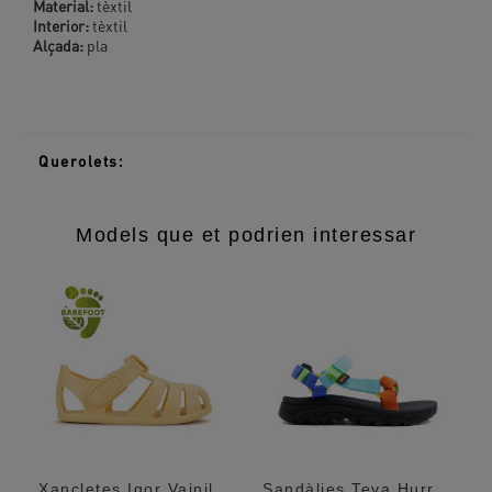
Material:
tèxtil
Interior:
tèxtil
Alçada:
pla
Querolets:
Models que et podrien interessar
Xancletes Igor Vainilla Nemo Solid Barefoot
Sandàlies Teva Hurricane Xlt Neon Multi