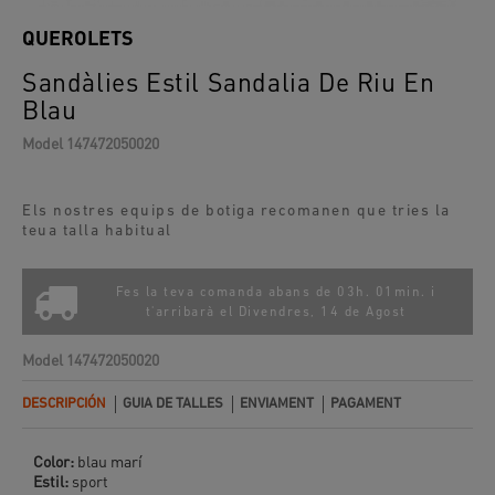
QUEROLETS
Sandàlies Estil Sandalia De Riu En
Blau
Model
147472050020
Els nostres equips de botiga recomanen que tries la
teua talla habitual
Fes la teva comanda abans de 03h. 01min. i
t'arribarà el
Divendres, 14 de Agost
Model
147472050020
DESCRIPCIÓN
GUIA DE TALLES
ENVIAMENT
PAGAMENT
Color:
blau marí
Estil:
sport