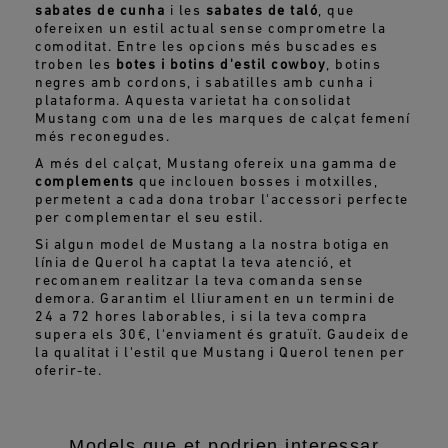
sabates de cunha
i les
sabates de taló
, que
ofereixen un estil actual sense comprometre la
comoditat. Entre les opcions més buscades es
troben les
botes i botins d'estil cowboy
, botins
negres amb cordons, i sabatilles amb cunha i
plataforma. Aquesta varietat ha consolidat
Mustang com una de les marques de calçat femení
més reconegudes.
A més del calçat, Mustang ofereix una gamma de
complements
que inclouen bosses i motxilles,
permetent a cada dona trobar l'accessori perfecte
per complementar el seu estil.
Si algun model de Mustang a la nostra botiga en
línia de Querol ha captat la teva atenció, et
recomanem realitzar la teva comanda sense
demora. Garantim el lliurament en un termini de
24 a 72 hores laborables, i si la teva compra
supera els 30€, l'enviament és gratuït. Gaudeix de
la qualitat i l'estil que Mustang i Querol tenen per
oferir-te.
Models que et podrien interessar