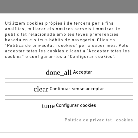
Utilitzem cookies pròpies i de tercers per a fins
analítics, millorar els nostres serveis i mostrar-te
publicitat relacionada amb les teves preferències
basada en els teus hàbits de navegació. Clica en
"Política de privacitat i cookies" per a saber més. Pots
acceptar totes les cookies clicant a "Acceptar totes les
cookies" o configurar-les a "Configurar cookies".
done_all
Acceptar
clear
Continuar sense acceptar
tune
Vols rebre les nostres ofertes i novetats?
Configurar cookies
Color:
Talla:
36
34,95 €
¡DESCARGA LA APP!
ENVIAR
19,99 €
Política de privacitat i cookies
AFEGIR A LA COMPRA
RESERVAR
ADDEDD TO CART
-5% DTO + Envío Gratis
en tu 1ª compra en APP
He llegit i accepto la
Política de privacitat