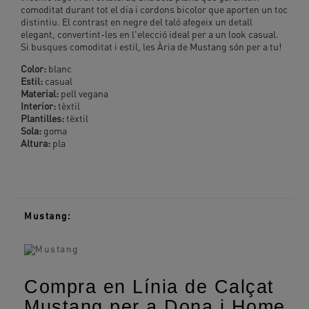
comoditat durant tot el dia i cordons bicolor que aporten un toc
distintiu. El contrast en negre del taló afegeix un detall
elegant, convertint-les en l'elecció ideal per a un look casual.
Si busques comoditat i estil, les Ària de Mustang són per a tu!
Color:
blanc
Estil:
casual
Material:
pell vegana
Interior:
tèxtil
Plantilles:
tèxtil
Sola:
goma
Altura:
pla
Mustang:
Compra en Línia de Calçat
Mustang per a Dona i Home