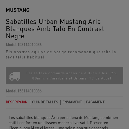
MUSTANG
Sabatilles Urban Mustang Aria
Blanques Amb Taló En Contrast
Negre
Model
153114010036
Els nostres equips de botiga recomanen que triïs la
teva talla habitual
Fes la teva comanda abans de dilluns a les 12h.
00min. i t'arribarà el
Dilluns, 17 de Agost
Model
153114010036
DESCRIPCIÓN
GUIA DE TALLES
ENVIAMENT
PAGAMENT
Les sabatilles blanques Ària per a dona de Mustang combinen
estil i confort en un disseny modern i versàtil. Presenten
l'icònic logo M en el lateral, una sola plana que garanteix