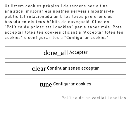
Utilitzem cookies pròpies i de tercers per a fins
analítics, millorar els nostres serveis i mostrar-te
publicitat relacionada amb les teves preferències
basada en els teus hàbits de navegació. Clica en
"Política de privacitat i cookies" per a saber més. Pots
acceptar totes les cookies clicant a "Acceptar totes les
cookies" o configurar-les a "Configurar cookies".
done_all
Acceptar
clear
Continuar sense acceptar
tune
Configurar cookies
Color:
Talla:
28
34,95 €
¡DESCARGA LA APP!
9,99 €
Política de privacitat i cookies
AFEGIR A LA COMPRA
ADDEDD TO CART
-5% DTO + Envío Gratis
Vols rebre les nostres ofertes i novetats?
en tu 1ª compra en APP
ENVIAR
He llegit i accepto la
Política de privacitat