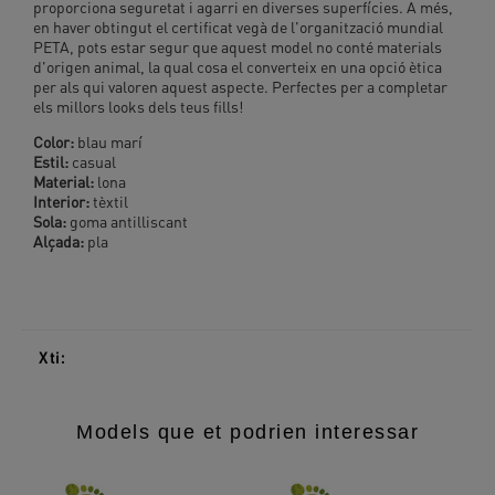
proporciona seguretat i agarri en diverses superfícies. A més,
en haver obtingut el certificat vegà de l'organització mundial
PETA, pots estar segur que aquest model no conté materials
d'origen animal, la qual cosa el converteix en una opció ètica
per als qui valoren aquest aspecte. Perfectes per a completar
els millors looks dels teus fills!
Color:
blau marí
Estil:
casual
Material:
lona
Interior:
tèxtil
Sola:
goma antilliscant
Alçada:
pla
Xti:
Models que et podrien interessar