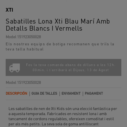
XTI
Sabatilles Lona Xti Blau Marí Amb
Detalls Blancs I Vermells
Model
151923050028
Els nostres equips de botiga recomanen que triïs la
teva talla habitual
Fes la teva comanda abans de dilluns a les 12h.
00min. i t'arribarà el
Dijous, 13 de Agost
Model
151923050028
DESCRIPCIÓN
GUIA DE TALLES
ENVIAMENT
PAGAMENT
Les sabatilles de nen de Xti Kids són una elecció fantàstica per
a aquesta temporada. Fabricades en resistent lona i amb
tancament de cordons regulables, ofereixen comoditat i estil
per als més petits. La seva sola de goma antilliscant