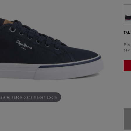
TAL
Els
tev
ADDEDD TO CART
sa el ratón para hacer zoom