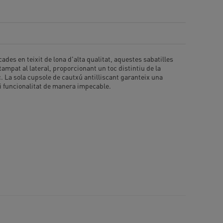
des en teixit de lona d'alta qualitat, aquestes sabatilles
mpat al lateral, proporcionant un toc distintiu de la
c. La sola cupsole de cautxú antilliscant garanteix una
 i funcionalitat de manera impecable.