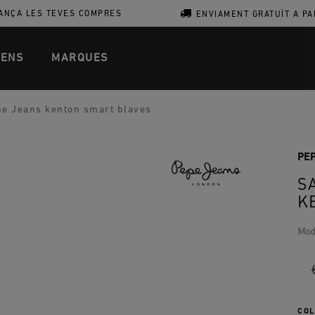
ANÇA LES TEVES COMPRES
ENVIAMENT GRATUÏT A PA
ENS
MARQUES
pe Jeans kenton smart blaves
PE
S
K
Mod
COL