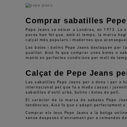
Comprar sabatilles Pepe
Pepe Jeans va néixer a Londres, en 1973. La sev
peces han fet que, amb el temps, la marca hagi
calçat més populars i modernes que aconsegueix t
Les botes i botins Pepe Jeans destaquen per la 
qualitat. Això fa que comprar unes botes o sab
manté en perfectes condicions per molt de temp
Calçat de Pepe Jeans pe
Les sabatilles Pepe Jeans per a dona i per a h
internacional pel que fa a moda casual i juven
sabatilles d'estil urbà, botins i botes de pell.
El caràcter de la marca de sabates Pepe Jea
tendències. Això fa que s'adapti perfectament a l
Comprar els teus Pepe Jeans a la botiga online 
sense despeses d'enviament per a comandes de