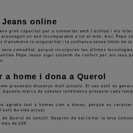
 Jeans online
a gran capacitat per a connectar amb l'actitud i els intere
 aconseguit un èxit incomparable a tot el món. Així, Pepe 
ransmetre la singularitat i la confiança sense límits de la 
seva comoditat, perquè incorporen les últimes tecnologies 
atilles Pepe Jeans sigui sinònim de confort per als teus p
s.
r a home i dona a Querol
ome presenten dissenys molt actuals. El seu estil és gener
il. Aquesta marca de sabates londinenca presenta cada temp
ns agrada tant a homes com a dones, perquè es caracter
'estil de vida actual.
de Querol és senzill. Després de sol·licitar la teva coman
 més de 60€.