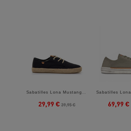
Sabatilles Esportives Morrison Forest Verds
Sabatilles Lona Mustang Napoli Blau Marí...
29,99 €
69,99 €
5 €
39,95 €