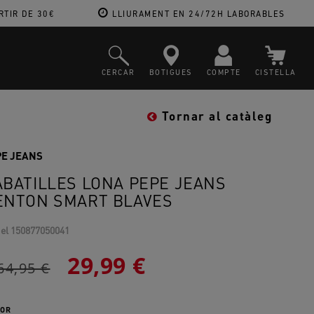
RTIR DE 30€
LLIURAMENT EN 24/72H LABORABLES
CERCAR
BOTIGUES
COMPTE
CISTELLA
Tornar al catàleg
PE JEANS
ABATILLES LONA PEPE JEANS
ENTON SMART BLAVES
el
150877050041
29,99 €
64,95 €
OR