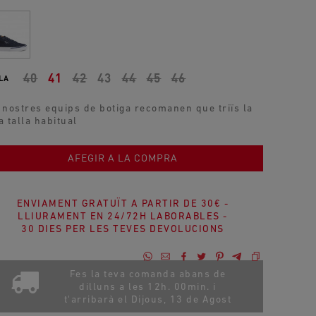
40
41
42
43
44
45
46
LA
 nostres equips de botiga recomanen que triïs la
a talla habitual
AFEGIR A LA COMPRA
ENVIAMENT GRATUÏT A PARTIR DE 30€ -
LLIURAMENT EN 24/72H LABORABLES -
30 DIES PER LES TEVES DEVOLUCIONS
Fes la teva comanda abans de
dilluns a les 12h. 00min. i
t'arribarà el
Dijous, 13 de Agost