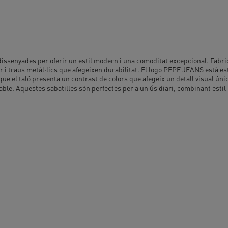
issenyades per oferir un estil modern i una comoditat excepcional. Fabrica
 traus metàl·lics que afegeixen durabilitat. El logo PEPE JEANS està esta
 que el taló presenta un contrast de colors que afegeix un detall visual úni
able. Aquestes sabatilles són perfectes per a un ús diari, combinant estil