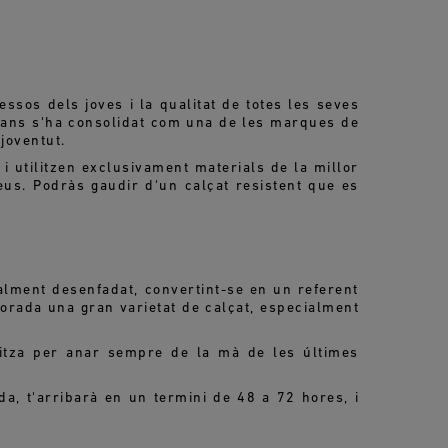
ssos dels joves i la qualitat de totes les seves
Jeans s'ha consolidat com una de les marques de
joventut.
i utilitzen exclusivament materials de la millor
eus. Podràs gaudir d'un calçat resistent que es
alment desenfadat, convertint-se en un referent
orada una gran varietat de calçat, especialment
itza per anar sempre de la mà de les últimes
da, t'arribarà en un termini de 48 a 72 hores, i