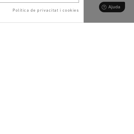
Política de privacitat i cookies
1
ESP
CAT
RMES DE PAGAMENT
XARXES SOCIALS
DESCARREGAR APP