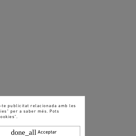
r-te publicitat relacionada amb les
kies" per a saber més. Pots
ookies".
done_all
Acceptar