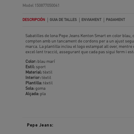
Model
150877050041
DESCRIPCIÓN
GUIA DE TALLES
ENVIAMENT
PAGAMENT
Sabatilles de lona Pepe Jeans Kenton Smart en color blau, d
compten amb un tancament de cordons per a un ajust segur i
marca. La plantilla inclou el logo estampat all over, mentre
excel·lent tracció, assegurant que cada pas sigui ferm i est
Color:
blau marí
Estil:
sport
Material:
tèxtil
Interior:
tèxtil
Plantilla:
tèxtil
Sola:
goma
Alçada:
pla
Pepe Jeans: