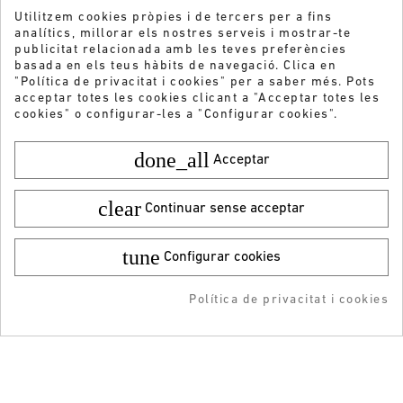
Utilitzem cookies pròpies i de tercers per a fins
analítics, millorar els nostres serveis i mostrar-te
publicitat relacionada amb les teves preferències
basada en els teus hàbits de navegació. Clica en
"Política de privacitat i cookies" per a saber més. Pots
acceptar totes les cookies clicant a "Acceptar totes les
cookies" o configurar-les a "Configurar cookies".
done_all
Acceptar
clear
Continuar sense acceptar
tune
Configurar cookies
Color:
Talla:
42
79,95 €
¡DESCARGA LA APP!
49,99 €
Política de privacitat i cookies
AFEGIR A LA COMPRA
ADDEDD TO CART
-5% DTO + Envío Gratis
Vols rebre les nostres ofertes i novetats?
en tu 1ª compra en APP
ENVIAR
He llegit i accepto la
Política de privacitat