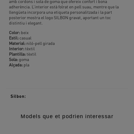
amb cordons i sola de goma que ofereix confort i bona
adherència. L’interior està folrat en pell suau, mentre que la
llengüeta incorpora una etiqueta personalitzada i la part
posterior mostra el logo SILBON gravat, aportant un toc
distintiu i elegant.
Color:
beix
Estil:
casual
Material:
niló-pell girada
Interior:
tèxtil
Plantilla:
tèxtil
Sola:
goma
Alçada:
pla
Silbon:
Models que et podrien interessar