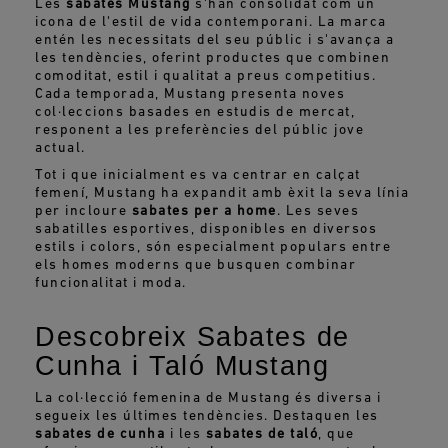
Les
sabates Mustang
s'han consolidat com un
icona de l'estil de vida contemporani. La marca
entén les necessitats del seu públic i s'avança a
les tendències, oferint productes que combinen
comoditat, estil i qualitat a preus competitius.
Cada temporada, Mustang presenta noves
col·leccions basades en estudis de mercat,
responent a les preferències del públic jove
actual.
Tot i que inicialment es va centrar en calçat
femení, Mustang ha expandit amb èxit la seva línia
per incloure
sabates per a home
. Les seves
sabatilles esportives, disponibles en diversos
estils i colors, són especialment populars entre
els homes moderns que busquen combinar
funcionalitat i moda.
Descobreix Sabates de
Cunha i Taló Mustang
La col·lecció femenina de Mustang és diversa i
segueix les últimes tendències. Destaquen les
sabates de cunha
i les
sabates de taló
, que