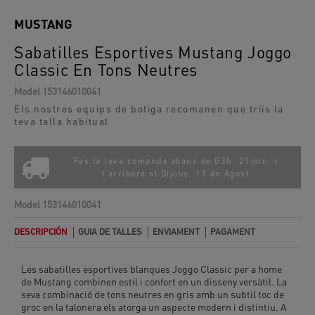
MUSTANG
Sabatilles Esportives Mustang Joggo
Classic En Tons Neutres
Model
153146010041
Els nostres equips de botiga recomanen que triïs la
teva talla habitual
Fes la teva comanda abans de 03h. 21min. i
t'arribarà el
Dijous, 13 de Agost
Model
153146010041
DESCRIPCIÓN
GUIA DE TALLES
ENVIAMENT
PAGAMENT
Les sabatilles esportives blanques Joggo Classic per a home
de Mustang combinen estil i confort en un disseny versàtil. La
seva combinació de tons neutres en gris amb un subtil toc de
groc en la talonera els atorga un aspecte modern i distintiu. A