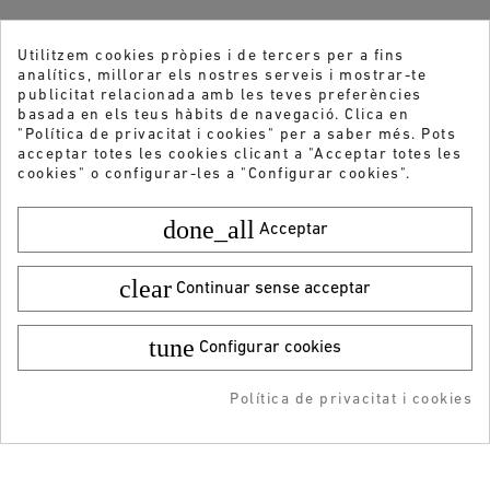
Utilitzem cookies pròpies i de tercers per a fins
analítics, millorar els nostres serveis i mostrar-te
publicitat relacionada amb les teves preferències
basada en els teus hàbits de navegació. Clica en
"Política de privacitat i cookies" per a saber més. Pots
acceptar totes les cookies clicant a "Acceptar totes les
cookies" o configurar-les a "Configurar cookies".
done_all
Acceptar
clear
Continuar sense acceptar
tune
Configurar cookies
Vols rebre les nostres ofertes i novetats?
Color:
Talla:
41
39,95 €
¡DESCARGA LA APP!
ENVIAR
24,99 €
Política de privacitat i cookies
AFEGIR A LA COMPRA
ADDEDD TO CART
-5% DTO + Envío Gratis
en tu 1ª compra en APP
He llegit i accepto la
Política de privacitat