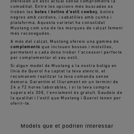
ofereixen un estil actual sense comprometre la
comoditat. Entre les opcions més buscades es
troben les
botes i botins d'estil cowboy
, botins
negres amb cordons, i sabatilles amb cunha i
plataforma. Aquesta varietat ha consolidat
Mustang com una de les marques de calçat femení
més reconegudes.
A més del calçat, Mustang ofereix una gamma de
complements
que inclouen bosses i motxilles,
permetent a cada dona trobar l'accessori perfecte
per complementar el seu estil.
Si algun model de Mustang a la nostra botiga en
línia de Querol ha captat la teva atenció, et
recomanem realitzar la teva comanda sense
demora. Garantim el lliurament en un termini de
24 a 72 hores laborables, i si la teva compra
supera els 30€, l'enviament és gratuït. Gaudeix de
la qualitat i l'estil que Mustang i Querol tenen per
oferir-te.
Models que et podrien interessar