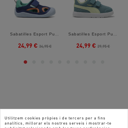
 White...
Sabatilles Esport Puma Kitten Summer V...
Sabatilles Esport Puma Courtflex Green Amb...
24,99 €
24,99 €
34,95 €
29,95 €
Utilitzem cookies pròpies i de tercers per a fins
analítics, millorar els nostres serveis i mostrar-te