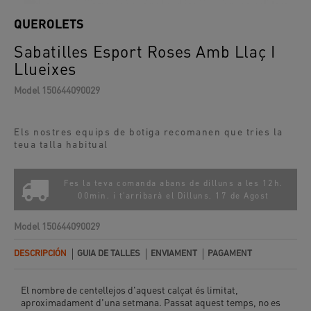
QUEROLETS
Sabatilles Esport Roses Amb Llaç I
Llueixes
Model
150644090029
Els nostres equips de botiga recomanen que tries la
teua talla habitual
Fes la teva comanda abans de dilluns a les 12h.
00min. i t'arribarà el
Dilluns, 17 de Agost
Model
150644090029
DESCRIPCIÓN
GUIA DE TALLES
ENVIAMENT
PAGAMENT
El nombre de centellejos d'aquest calçat és limitat,
aproximadament d'una setmana. Passat aquest temps, no es