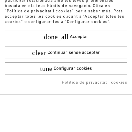
publicitat relacionada amb les teves preferències
basada en els teus hàbits de navegació. Clica en
"Política de privacitat i cookies" per a saber més. Pots
acceptar totes les cookies clicant a "Acceptar totes les
cookies" o configurar-les a "Configurar cookies".
done_all
Acceptar
clear
Continuar sense acceptar
tune
Configurar cookies
Color:
Talla:
29
39,95 €
¡DESCARGA LA APP!
19,99 €
Política de privacitat i cookies
AFEGIR A LA COMPRA
RESERVAR
ADDEDD TO CART
-5% DTO + Envío Gratis
Vols rebre les nostres ofertes i novetats?
en tu 1ª compra en APP
ENVIAR
He llegit i accepto la
Política de privacitat
ATENCIÓ AL CLIENT