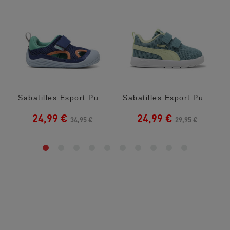
 White...
Sabatilles Esport Puma Kitten Summer V...
Sabatilles Esport Puma Courtflex Green Amb...
24,99 €
24,99 €
34,95 €
29,95 €