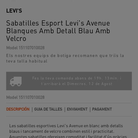
LEVI'S
Sabatilles Esport Levi's Avenue
Blanques Amb Detall Blau Amb
Velcro
Model
151107010028
Els nostres equips de botiga recomanen que triïs la
teva talla habitual
Fes la teva comanda abans de 19h. 13min. i
t'arribarà el
Dimecres, 12 de Agost
Model
151107010028
DESCRIPCIÓN
GUIA DE TALLES
ENVIAMENT
PAGAMENT
Les sabatilles esportives Levi's Avenue en blanc amb detalls
blaus i tancament de velcro combinen estil i practicitat.
Aquestes sabatilles ofereixen comoditat i facilitat d'ús gràcies