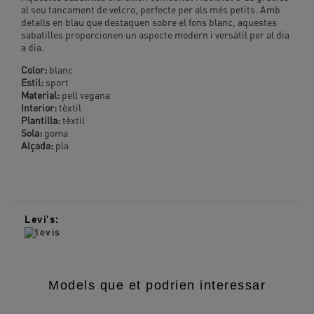
al seu tancament de velcro, perfecte per als més petits. Amb
detalls en blau que destaquen sobre el fons blanc, aquestes
sabatilles proporcionen un aspecte modern i versàtil per al dia
a dia.
Color:
blanc
Estil:
sport
Material:
pell vegana
Interior:
tèxtil
Plantilla:
tèxtil
Sola:
goma
Alçada:
pla
Levi's:
Models que et podrien interessar