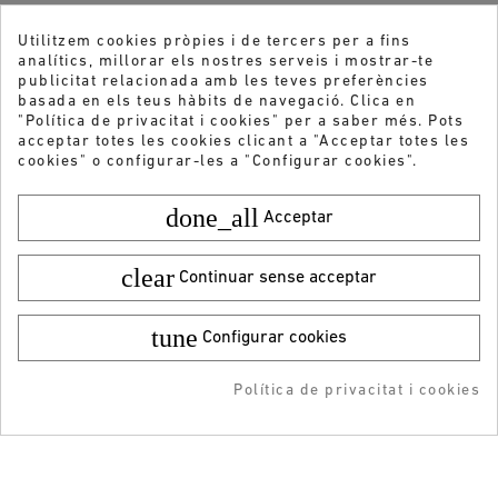
Utilitzem cookies pròpies i de tercers per a fins
analítics, millorar els nostres serveis i mostrar-te
publicitat relacionada amb les teves preferències
basada en els teus hàbits de navegació. Clica en
"Política de privacitat i cookies" per a saber més. Pots
acceptar totes les cookies clicant a "Acceptar totes les
cookies" o configurar-les a "Configurar cookies".
done_all
Acceptar
clear
Continuar sense acceptar
tune
Configurar cookies
Color:
Talla:
28
47,95 €
¡DESCARGA LA APP!
39,99 €
Política de privacitat i cookies
AFEGIR A LA COMPRA
ADDEDD TO CART
-5% DTO + Envío Gratis
Vols rebre les nostres ofertes i novetats?
en tu 1ª compra en APP
ENVIAR