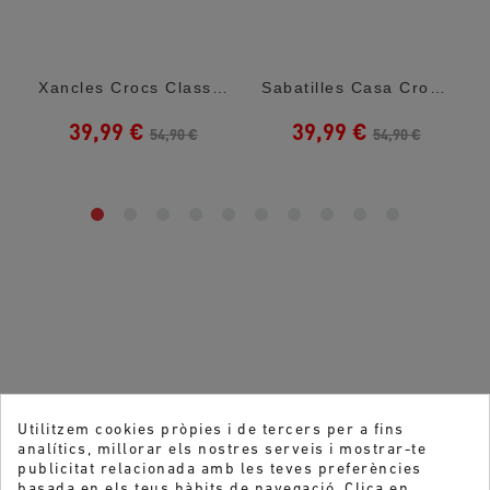
r Mario
Xancles Crocs Classic U Moss Per A Home
Sabatilles Casa Crocs Classic U Army Green
39,99 €
39,99 €
54,90 €
54,90 €
Utilitzem cookies pròpies i de tercers per a fins
analítics, millorar els nostres serveis i mostrar-te
publicitat relacionada amb les teves preferències
basada en els teus hàbits de navegació. Clica en