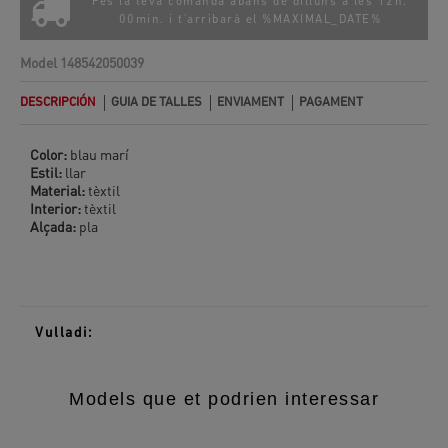
Fes la teva comanda abans de dilluns a les 12h.
00min. i t'arribarà el
%MAXIMAL_DATE%
Model
148542050039
DESCRIPCIÓN
GUIA DE TALLES
ENVIAMENT
PAGAMENT
Color:
blau marí
Estil:
llar
Material:
tèxtil
Interior:
tèxtil
Alçada:
pla
Vulladi:
Models que et podrien interessar