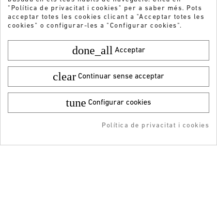
"Política de privacitat i cookies" per a saber més. Pots
acceptar totes les cookies clicant a "Acceptar totes les
cookies" o configurar-les a "Configurar cookies".
done_all
Acceptar
clear
Continuar sense acceptar
tune
Configurar cookies
Color:
Talla:
39
Vols rebre les nostres ofertes i novetats?
25,95 €
¡DESCARGA LA APP!
9,99 €
Política de privacitat i cookies
ENVIAR
AFEGIR A LA COMPRA
RESERVAR
ADDEDD TO CART
-5% DTO + Envío Gratis
en tu 1ª compra en APP
He llegit i accepto la
Política de privacitat
ATENCIÓ AL CLIENT
INFORMACIÓ
GUIA DE LA COMPRA