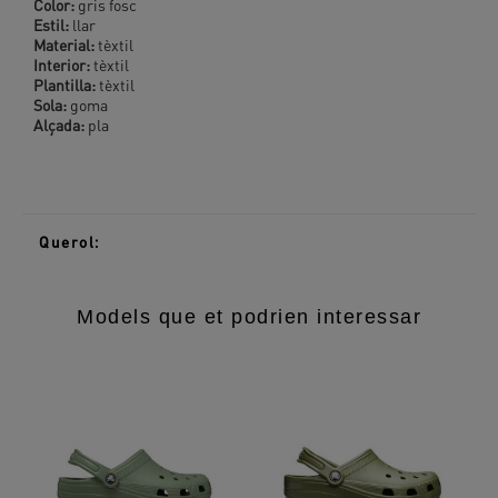
Color:
gris fosc
Estil:
llar
Material:
tèxtil
Interior:
tèxtil
Plantilla:
tèxtil
Sola:
goma
Alçada:
pla
Querol:
Models que et podrien interessar