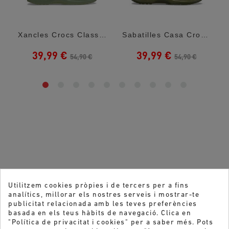
r Mario
Xancles Crocs Classic U Moss Per A Home
Sabatilles Casa Crocs Classic U Army Green
39,99 €
39,99 €
54,90 €
54,90 €
Utilitzem cookies pròpies i de tercers per a fins
analítics, millorar els nostres serveis i mostrar-te
publicitat relacionada amb les teves preferències
basada en els teus hàbits de navegació. Clica en
"Política de privacitat i cookies" per a saber més. Pots