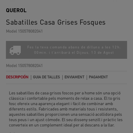
QUEROL
Sabatilles Casa Grises Fosques
Model
150578082041
Fes la teva comanda abans de dilluns a les 12h.
00min. i t'arribarà el
Dijous, 13 de Agost
Model
150578082041
DESCRIPCIÓN
GUIA DE TALLES
ENVIAMENT
PAGAMENT
Les sabatilles de casa grisos foscos per a home són una opció
clàssica i confortable pels moments de relax a casa. El to gris
fosc ofereix una aparença elegant i fàcil de combinar amb
diferents estils. Fabricades amb materials tous i resistents,
aquestes sabatilles proporcionen una sensació acollidora pels
teus peus i un ajust còmode. El seu disseny senzill i pràctic les
converteix en un complement ideal per al descans a la llar.