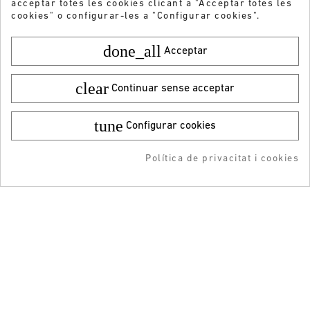
acceptar totes les cookies clicant a "Acceptar totes les
cookies" o configurar-les a "Configurar cookies".
done_all
Acceptar
clear
Continuar sense acceptar
tune
Configurar cookies
Color:
Talla:
41
29,95 €
¡DESCARGA LA APP!
20,00 €
Política de privacitat i cookies
AFEGIR A LA COMPRA
ADDEDD TO CART
-5% DTO + Envío Gratis
en tu 1ª compra en APP
Vols rebre les nostres ofertes i novetats?
ENVIAR
He llegit i accepto la
Política de privacitat
ATENCIÓ AL CLIENT
INFORMACIÓ