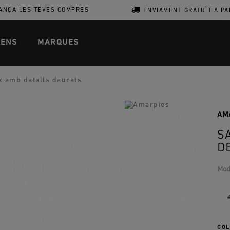
ANÇA LES TEVES COMPRES
ENVIAMENT GRATUÏT A PA
ENS
MARQUES
x amb detalls daurats
AM
S
D
Mod
COL