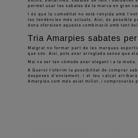
botins, ballarines, sabates de taló i sandàlies
permet usar les sabates de la marca en gran vari
I és que la comoditat no està renyida amb l'e
les tendències més actuals. Així, és possible 
dona ofereixen aquesta combinació amb tant èxi
Tria Amarpies sabates per
Malgrat no formar part de les marques esportiv
que són. Així, pots anar arreglada sense que els
Mai va ser tan còmode anar elegant i a la moda.
A Querol t'oferim la possibilitat de comprar s
despeses d'enviament, i el teu calçat arribar
Amarpies com més aviat millor, i comprovaràs p