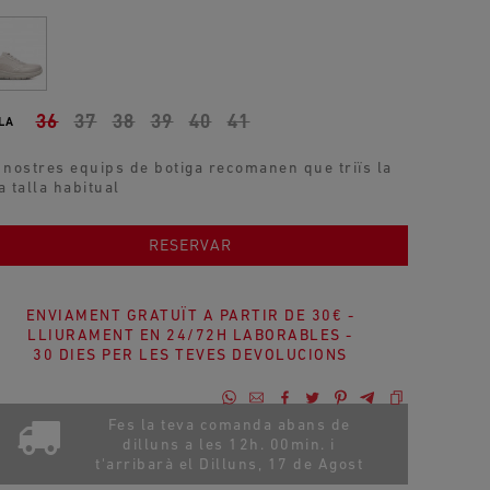
36
37
38
39
40
41
LA
 nostres equips de botiga recomanen que triïs la
a talla habitual
AFEGIR A LA COMPRA
RESERVAR
ENVIAMENT GRATUÏT A PARTIR DE 30€ -
LLIURAMENT EN 24/72H LABORABLES -
30 DIES PER LES TEVES DEVOLUCIONS
Fes la teva comanda abans de
dilluns a les 12h. 00min. i
t'arribarà el
Dilluns, 17 de Agost