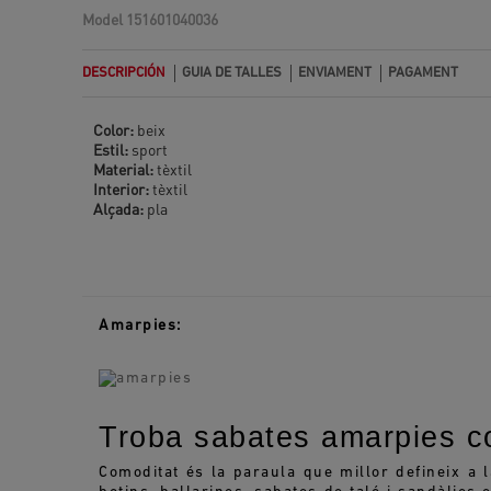
Model
151601040036
DESCRIPCIÓN
GUIA DE TALLES
ENVIAMENT
PAGAMENT
Color:
beix
Estil:
sport
Material:
tèxtil
Interior:
tèxtil
Alçada:
pla
Amarpies:
Troba sabates amarpies co
Comoditat és la paraula que millor defineix a 