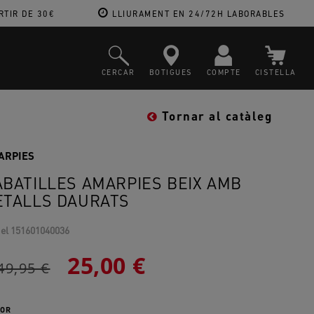
RTIR DE 30€
LLIURAMENT EN 24/72H LABORABLES
CERCAR
BOTIGUES
COMPTE
CISTELLA
Tornar al catàleg
ARPIES
ABATILLES AMARPIES BEIX AMB
ETALLS DAURATS
el
151601040036
25,00 €
49,95 €
OR