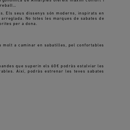
a ergonòmica de Amarpies ofereix màxim confort i
treball…
s. Els seus dissenys són moderns, inspirats en
t arreglada. No totes les marques de sabates de
rites per a dona.
 molt a caminar en sabatilles, pel confortables
mandes que superin els 60€ podràs estalviar les
ables. Així, podràs estrenar les teves sabates