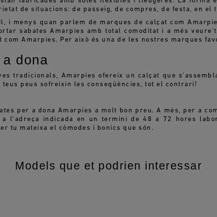
 estan fabricades amb soles flexibles i lleugeres. La form
etat de situacions: de passeig, de compres, de festa, en el 
stil, i menys quan parlem de marques de calçat com Amarpie
portar sabates Amarpies amb total comoditat i a més veure'
t com Amarpies. Per això és una de les nostres marques favo
 a dona
es tradicionals, Amarpies ofereix un calçat que s'assembla
 teus peus sofreixin les conseqüències, tot el contrari!
abates per a dona Amarpies a molt bon preu. A més, per a co
à a l'adreça indicada en un termini de 48 a 72 hores labor
er tu mateixa el còmodes i bonics que són.
Models que et podrien interessar