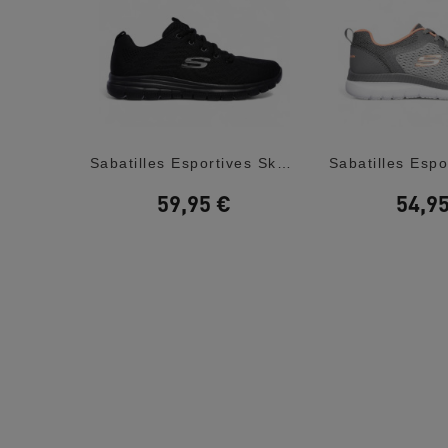
Sabatilles Esportives Merrell Agility Peak...
Sabatilles Esportives Skechers Graceful...
59,95 €
54,9
,00 €