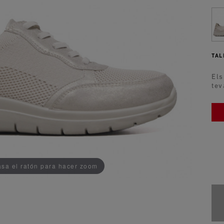
TAL
Els
tev
ADDEDD TO CART
sa el ratón para hacer zoom