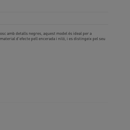
fosc amb detalls negres, aquest model és ideal per a
terial d'efecte pell encerada i niló, i es distingeix pel seu