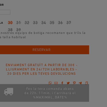
OR
30
31
32
33
34
35
36
37
LA
38
39
 nostres equips de botiga recomanen que triïs la
a talla habitual
AFEGIR A LA COMPRA
RESERVAR
ENVIAMENT GRATUÏT A PARTIR DE 30€ -
LLIURAMENT EN 24/72H LABORABLES -
30 DIES PER LES TEVES DEVOLUCIONS
Fes la teva comanda abans
de 22h. 11min. i t'arribarà el
%MAXIMAL_DATE%