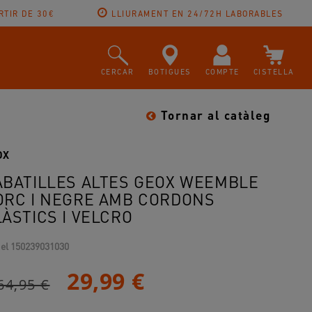
RTIR DE 30€
LLIURAMENT EN 24/72H LABORABLES
CERCAR
BOTIGUES
COMPTE
CISTELLA
Tornar al catàleg
OX
ABATILLES ALTES GEOX WEEMBLE
ORC I NEGRE AMB CORDONS
LÀSTICS I VELCRO
el
150239031030
29,99 €
64,95 €