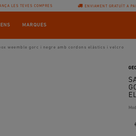
ANÇA LES TEVES COMPRES
ENVIAMENT GRATUÏT A PA
ENS
MARQUES
Geox weemble gorc i negre amb cordons elàstics i velcro
GE
S
G
E
Mod