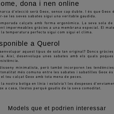
ome, dona i nen online
marca d'elecció serà Geox, sense cap dubte. I és que Geox 
r-se les seves sabates sigui una veritable gaudida.
temporada calçats amb forma ergonòmica. La seva sola de
lment impermeables gràcies a una membrana especial. El mat
la temperatura perfecta sigui com sigui el clima.
sponible a Querol
envolupar aquest tipus de sola tan original? Doncs gràcies
ogia. Així, desenvolupa unes sabates amb els quals poque
esistència.
 disseny minimalista, però també incorporen les tendències
 tonalitat més comuna entre les sabates i sabatilles Geox és
el teu calçat Geox amb tota mena de peces.
 la nostra botiga en línia i estalvia't les despeses d'envia
ox a casa, llestos perquè gaudis de la seva comoditat.
Models que et podrien interessar