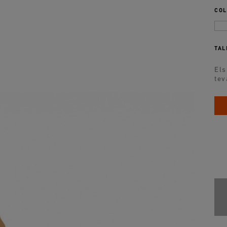
COL
TAL
Els
tev
ADDEDD TO CART