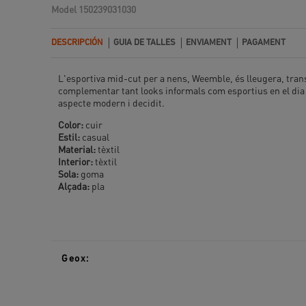
Model
150239031030
DESCRIPCIÓN
GUIA DE TALLES
ENVIAMENT
PAGAMENT
L'esportiva mid-cut per a nens, Weemble, és lleugera, tran
complementar tant looks informals com esportius en el dia a 
aspecte modern i decidit.
Color:
cuir
Estil:
casual
Material:
tèxtil
Interior:
tèxtil
Sola:
goma
Alçada:
pla
Geox: