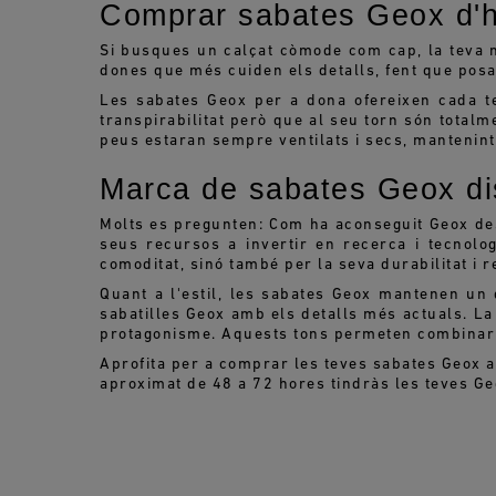
Comprar sabates Geox d'h
Si busques un calçat còmode com cap, la teva 
dones que més cuiden els detalls, fent que posa
Les sabates Geox per a dona ofereixen cada 
transpirabilitat però que al seu torn són tota
peus estaran sempre ventilats i secs, mantenint 
Marca de sabates Geox di
Molts es pregunten: Com ha aconseguit Geox des
seus recursos a invertir en recerca i tecnol
comoditat, sinó també per la seva durabilitat i r
Quant a l'estil, les sabates Geox mantenen un
sabatilles Geox amb els detalls més actuals. La
protagonisme. Aquests tons permeten combinar 
Aprofita per a comprar les teves sabates Geox a
aproximat de 48 a 72 hores tindràs les teves Ge