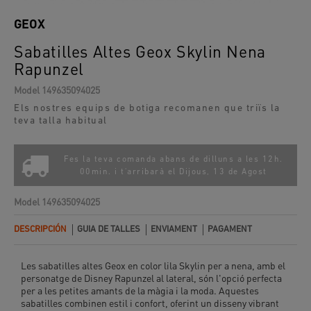
GEOX
Sabatilles Altes Geox Skylin Nena
Rapunzel
Model
149635094025
Els nostres equips de botiga recomanen que triïs la
teva talla habitual
Fes la teva comanda abans de dilluns a les 12h.
00min. i t'arribarà el
Dijous, 13 de Agost
Model
149635094025
DESCRIPCIÓN
GUIA DE TALLES
ENVIAMENT
PAGAMENT
Les sabatilles altes Geox en color lila Skylin per a nena, amb el
personatge de Disney Rapunzel al lateral, són l'opció perfecta
per a les petites amants de la màgia i la moda. Aquestes
sabatilles combinen estil i confort, oferint un disseny vibrant