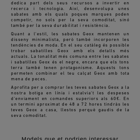
dedica part dels seus recursos a invertir en
recerca i tecnologia. Així, desenvolupa unes
sabates amb els quals poques marques poden
competir, no sols per la seva comoditat, sinó
també per la seva durabilitat i resistència.
Quant a l'estil, les sabates Geox mantenen un
disseny minimalista, però també incorporen les
tendències de moda. En el seu catàleg és possible
trobar sabatilles Geox amb els detalls més
actuals. La tonalitat més comuna entre les sabates
i sabatilles Geox és el negre, encara que els tons
terra també tenen protagonisme. Aquests tons
permeten combinar el teu calçat Geox amb tota
mena de peces.
Aprofita per a comprar les teves sabates Geox a la
nostra botiga en línia i estalvia't les despeses
d'enviament en comandes superiors als 60€. En
un termini aproximat de 48 a 72 hores tindràs les
teves Geox a casa, llestos perquè gaudis de la
seva comoditat.
Models que et podrien interessar