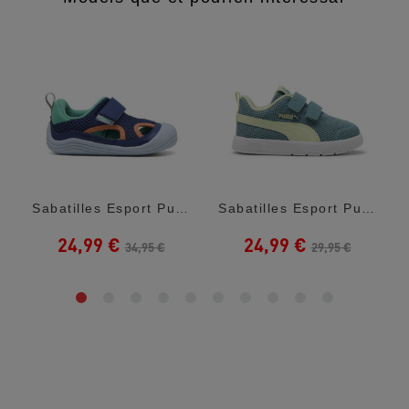
 White...
Sabatilles Esport Puma Kitten Summer V...
Sabatilles Esport Puma Courtflex Green Amb...
24,99 €
24,99 €
34,95 €
29,95 €