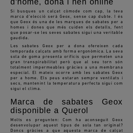
d'home, dona i nen online
Si busques un calçat còmode com cap, la teva
marca d'elecció serà Geox, sense cap dubte. I és
que Geox és una de les marques de sabates per a
homes i dones que més cuiden els detalls, fent
que posar-se les seves sabates sigui una veritable
gaudida.
Les sabates Geox per a dona ofereixen cada
temporada calçats amb forma ergonòmica. La seva
sola de goma presenta orificis que permeten una
gran transpirabilitat però que al seu torn són
totalment impermeables gràcies a una membrana
especial. El mateix ocorre amb les sabates Geox
per a home. Els peus estaran sempre ventilats i
secs, mantenint la temperatura perfecta sigui com
sigui el clima.
Marca de sabates Geox
disponible a Querol
Molts es pregunten: Com ha aconseguit Geox
desenvolupar aquest tipus de sola tan original?
Doncs gràcies a que aquesta marca de calçat