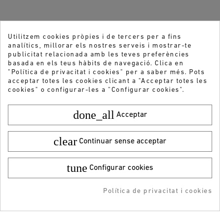
Utilitzem cookies pròpies i de tercers per a fins
analítics, millorar els nostres serveis i mostrar-te
publicitat relacionada amb les teves preferències
basada en els teus hàbits de navegació. Clica en
"Política de privacitat i cookies" per a saber més. Pots
acceptar totes les cookies clicant a "Acceptar totes les
cookies" o configurar-les a "Configurar cookies".
done_all
Acceptar
clear
Continuar sense acceptar
tune
Vols rebre les nostres ofertes i novetats?
Configurar cookies
Color:
Talla:
25
64,95 €
¡DESCARGA LA APP!
ENVIAR
19,99 €
Política de privacitat i cookies
AFEGIR A LA COMPRA
ADDEDD TO CART
-5% DTO + Envío Gratis
en tu 1ª compra en APP
He llegit i accepto la
Política de privacitat