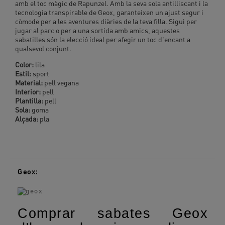
amb el toc màgic de Rapunzel. Amb la seva sola antilliscant i la
tecnologia transpirable de Geox, garanteixen un ajust segur i
còmode per a les aventures diàries de la teva filla. Sigui per
jugar al parc o per a una sortida amb amics, aquestes
sabatilles són la elecció ideal per afegir un toc d'encant a
qualsevol conjunt.
Color:
lila
Estil:
sport
Material:
pell vegana
Interior:
pell
Plantilla:
pell
Sola:
goma
Alçada:
pla
Geox:
Comprar sabates Geox