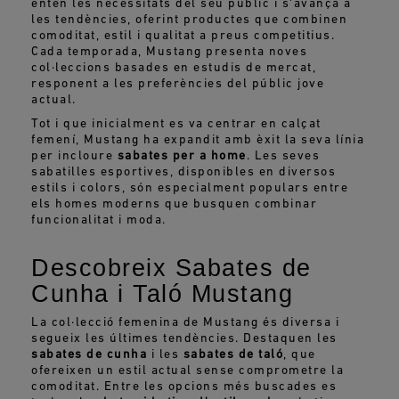
entén les necessitats del seu públic i s'avança a
les tendències, oferint productes que combinen
comoditat, estil i qualitat a preus competitius.
Cada temporada, Mustang presenta noves
col·leccions basades en estudis de mercat,
responent a les preferències del públic jove
actual.
Tot i que inicialment es va centrar en calçat
femení, Mustang ha expandit amb èxit la seva línia
per incloure
sabates per a home
. Les seves
sabatilles esportives, disponibles en diversos
estils i colors, són especialment populars entre
els homes moderns que busquen combinar
funcionalitat i moda.
Descobreix Sabates de
Cunha i Taló Mustang
La col·lecció femenina de Mustang és diversa i
segueix les últimes tendències. Destaquen les
sabates de cunha
i les
sabates de taló
, que
ofereixen un estil actual sense comprometre la
comoditat. Entre les opcions més buscades es