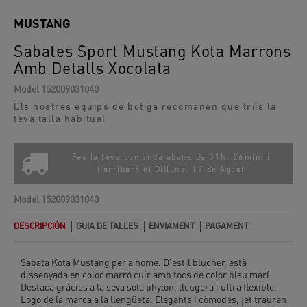
MUSTANG
Sabates Sport Mustang Kota Marrons
Amb Detalls Xocolata
Model
152009031040
Els nostres equips de botiga recomanen que triïs la
teva talla habitual
Fes la teva comanda abans de 01h. 26min. i
t'arribarà el
Dilluns, 17 de Agost
Model
152009031040
DESCRIPCIÓN
GUIA DE TALLES
ENVIAMENT
PAGAMENT
Sabata Kota Mustang per a home. D'estil blucher, està
dissenyada en color marró cuir amb tocs de color blau marí.
Destaca gràcies a la seva sola phylon, lleugera i ultra flexible.
Logo de la marca a la llengüeta. Elegants i còmodes, ¡et trauran