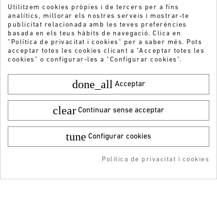
Utilitzem cookies pròpies i de tercers per a fins
analítics, millorar els nostres serveis i mostrar-te
publicitat relacionada amb les teves preferències
basada en els teus hàbits de navegació. Clica en
"Política de privacitat i cookies" per a saber més. Pots
acceptar totes les cookies clicant a "Acceptar totes les
cookies" o configurar-les a "Configurar cookies".
done_all
Acceptar
clear
Continuar sense acceptar
tune
Configurar cookies
Color:
Talla:
40
Vols rebre les nostres ofertes i novetats?
49,95 €
¡DESCARGA LA APP!
ENVIAR
39,99 €
Política de privacitat i cookies
AFEGIR A LA COMPRA
RESERVAR
ADDEDD TO CART
-5% DTO + Envío Gratis
en tu 1ª compra en APP
He llegit i accepto la
Política de privacitat
ATENCIÓ AL CLIENT