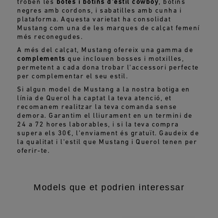
troben les
botes i botins d'estil cowboy
, botins
negres amb cordons, i sabatilles amb cunha i
plataforma. Aquesta varietat ha consolidat
Mustang com una de les marques de calçat femení
més reconegudes.
A més del calçat, Mustang ofereix una gamma de
complements
que inclouen bosses i motxilles,
permetent a cada dona trobar l'accessori perfecte
per complementar el seu estil.
Si algun model de Mustang a la nostra botiga en
línia de Querol ha captat la teva atenció, et
recomanem realitzar la teva comanda sense
demora. Garantim el lliurament en un termini de
24 a 72 hores laborables, i si la teva compra
supera els 30€, l'enviament és gratuït. Gaudeix de
la qualitat i l'estil que Mustang i Querol tenen per
oferir-te.
Models que et podrien interessar