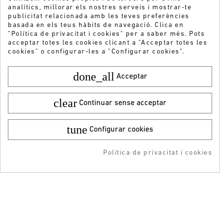
analítics, millorar els nostres serveis i mostrar-te
publicitat relacionada amb les teves preferències
basada en els teus hàbits de navegació. Clica en
"Política de privacitat i cookies" per a saber més. Pots
acceptar totes les cookies clicant a "Acceptar totes les
cookies" o configurar-les a "Configurar cookies".
done_all
Acceptar
clear
Continuar sense acceptar
tune
Configurar cookies
Color:
Talla:
40
Vols rebre les nostres ofertes i novetats?
49,95 €
¡DESCARGA LA APP!
34,97 €
ENVIAR
Política de privacitat i cookies
AFEGIR A LA COMPRA
RESERVAR
ADDEDD TO CART
-5% DTO + Envío Gratis
en tu 1ª compra en APP
He llegit i accepto la
Política de privacitat
ATENCIÓ AL CLIENT