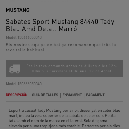
MUSTANG
Sabates Sport Mustang 84440 Tady
Blau Amd Detall Marró
Model
150666050040
Els nostres equips de botiga recomanen que triïs la
teva talla habitual
Fes la teva comanda abans de dilluns a les 12h.
00min. i t'arribarà el
Dilluns, 17 de Agost
Model
150666050040
DESCRIPCIÓN
GUIA DE TALLES
ENVIAMENT
PAGAMENT
Esportiu casual Tady Mustang per a noi, dissenyat en color blau
marí, inclou la vora superior de la sabata de color cuir. Petita
tatxa amb el nom de la marca en el lateral. Sola de goma
elevada per a una trepitjada més estable. Perfectes per als dies