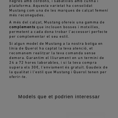
negres amb cordons, i sabatilles amb cunha i
plataforma. Aquesta varietat ha consolidat
Mustang com una de les marques de calçat femení
més reconegudes.
A més del calçat, Mustang ofereix una gamma de
complements
que inclouen bosses i motxilles,
permetent a cada dona trobar l'accessori perfecte
per complementar el seu estil.
Si algun model de Mustang a la nostra botiga en
línia de Querol ha captat la teva atenció, et
recomanem realitzar la teva comanda sense
demora. Garantim el lliurament en un termini de
24 a 72 hores laborables, i si la teva compra
supera els 30€, l'enviament és gratuït. Gaudeix de
la qualitat i l'estil que Mustang i Querol tenen per
oferir-te.
Models que et podrien interessar