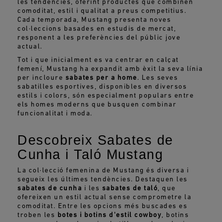
les tendències, oferint productes que combinen
comoditat, estil i qualitat a preus competitius.
Cada temporada, Mustang presenta noves
col·leccions basades en estudis de mercat,
responent a les preferències del públic jove
actual.
Tot i que inicialment es va centrar en calçat
femení, Mustang ha expandit amb èxit la seva línia
per incloure
sabates per a home
. Les seves
sabatilles esportives, disponibles en diversos
estils i colors, són especialment populars entre
els homes moderns que busquen combinar
funcionalitat i moda.
Descobreix Sabates de
Cunha i Taló Mustang
La col·lecció femenina de Mustang és diversa i
segueix les últimes tendències. Destaquen les
sabates de cunha
i les
sabates de taló
, que
ofereixen un estil actual sense comprometre la
comoditat. Entre les opcions més buscades es
troben les
botes i botins d'estil cowboy
, botins