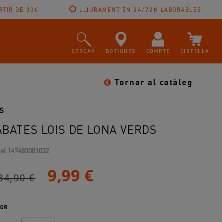
RTIR DE 30€
LLIURAMENT EN 24/72H LABORABLES
CERCAR
BOTIGUES
COMPTE
CISTELLA
Tornar al catàleg
S
ABATES LOIS DE LONA VERDS
el
147483081032
9,99 €
34,90 €
OR