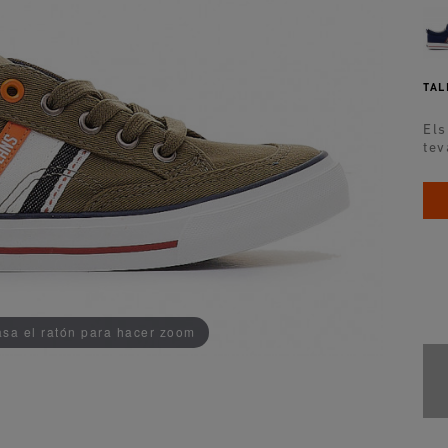
TAL
Els
tev
ADDEDD TO CART
sa el ratón para hacer zoom