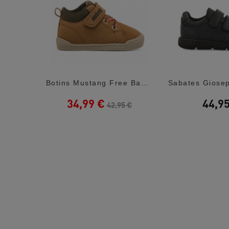
Botins Levi's New Portland Blau Marí
Botins Mustang Free Baby Caramel Amb...
34,99 €
44,9
5 €
42,95 €