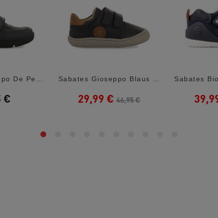
Sabates Gioseppo De Pell Amb Doble Velcro...
Sabates Gioseppo Blaus Amb Detalls Marrons...
5 €
29,99 €
39,9
46,95 €