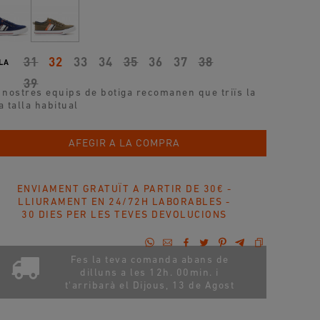
31
32
33
34
35
36
37
38
LA
39
 nostres equips de botiga recomanen que triïs la
a talla habitual
AFEGIR A LA COMPRA
ENVIAMENT GRATUÏT A PARTIR DE 30€ -
LLIURAMENT EN 24/72H LABORABLES -
30 DIES PER LES TEVES DEVOLUCIONS
Fes la teva comanda abans de
dilluns a les 12h. 00min. i
t'arribarà el
Dijous, 13 de Agost