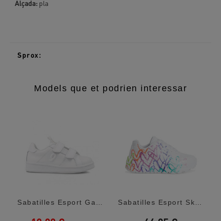
Alçada:
pla
Sprox:
Models que et podrien interessar
ern...
Sabatilles Esport Garvalin 231750 Blancas...
Sabatilles Esport Skechers Jgoldcrown: Uno...