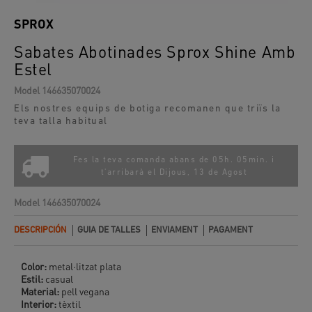
SPROX
Sabates Abotinades Sprox Shine Amb
Estel
Model
146635070024
Els nostres equips de botiga recomanen que triïs la
teva talla habitual
Fes la teva comanda abans de 05h. 05min. i
t'arribarà el
Dijous, 13 de Agost
Model
146635070024
DESCRIPCIÓN
GUIA DE TALLES
ENVIAMENT
PAGAMENT
Color:
metal·litzat plata
Estil:
casual
Material:
pell vegana
Interior:
tèxtil