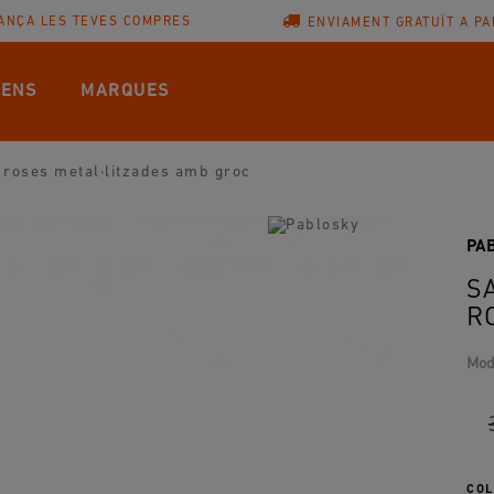
ANÇA LES TEVES COMPRES
ENVIAMENT GRATUÏT A PA
ENS
MARQUES
 roses metal·litzades amb groc
PA
S
R
Mod
COL