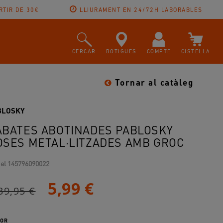
RTIR DE 30€
LLIURAMENT EN 24/72H LABORABLES
CERCAR
BOTIGUES
COMPTE
CISTELLA
Tornar al catàleg
BLOSKY
ABATES ABOTINADES PABLOSKY
OSES METAL·LITZADES AMB GROC
el
145796090022
5,99 €
39,95 €
OR