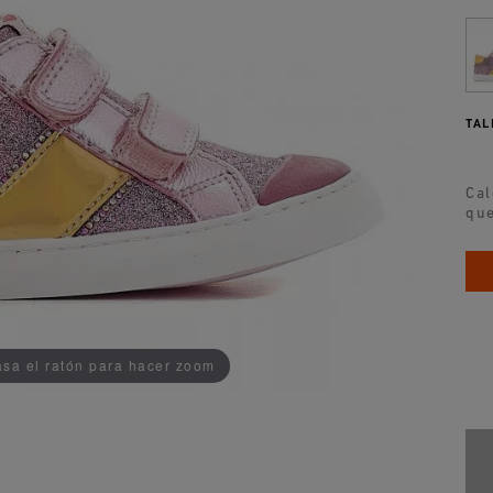
TAL
Cal
que
ADDEDD TO CART
sa el ratón para hacer zoom