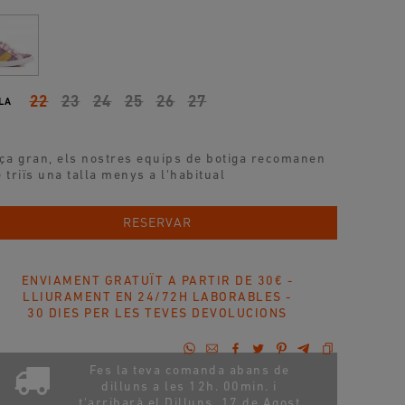
22
23
24
25
26
27
LA
ça gran, els nostres equips de botiga recomanen
 triïs una talla menys a l'habitual
AFEGIR A LA COMPRA
RESERVAR
ENVIAMENT GRATUÏT A PARTIR DE 30€ -
LLIURAMENT EN 24/72H LABORABLES -
30 DIES PER LES TEVES DEVOLUCIONS
Fes la teva comanda abans de
dilluns a les 12h. 00min. i
t'arribarà el
Dilluns, 17 de Agost