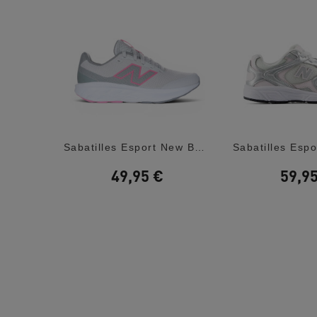
Sabatilles Esport Skechers Jgoldcrown: Uno...
Sabatilles Esport New Balance 520 Lace...
49,95 €
59,9