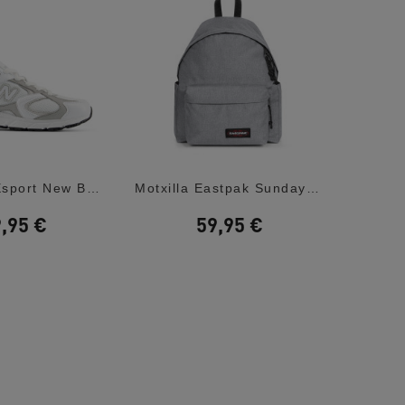
Sabatilles Esport New Balance 408 White...
Motxilla Eastpak Sunday Grey Day Pak'r Unisex
,95 €
59,95 €