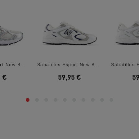
Sabatilles Esport New Balance 408 White...
Sabatilles Esport New Balance 408 White...
5 €
59,95 €
59