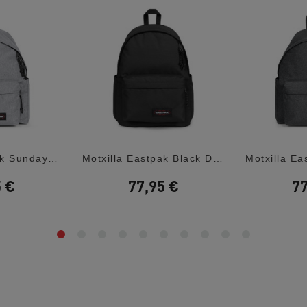
Motxilla Eastpak Sunday Grey Day Pak'r Unisex
Motxilla Eastpak Black Day Office
5 €
77,95 €
77