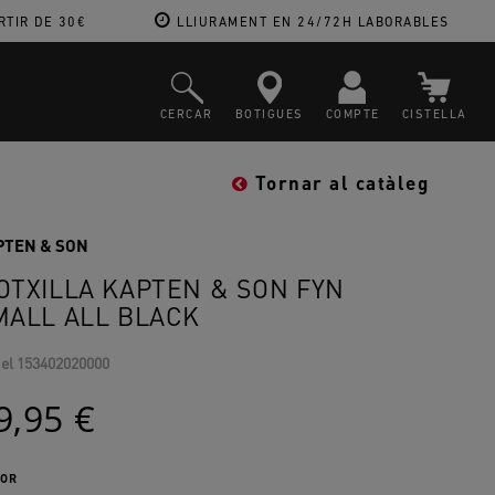
RTIR DE 30€
LLIURAMENT EN 24/72H LABORABLES
CERCAR
BOTIGUES
COMPTE
CISTELLA
Tornar al catàleg
PTEN & SON
OTXILLA KAPTEN & SON FYN
MALL ALL BLACK
el
153402020000
9,95 €
OR