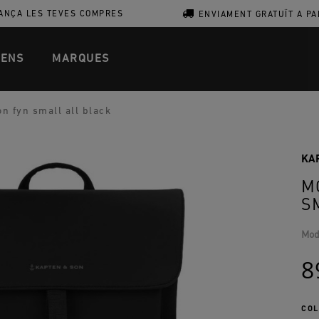
ANÇA LES TEVES COMPRES
ENVIAMENT GRATUÏT A PA
ENS
MARQUES
n fyn small all black
KA
M
S
Mod
8
COL