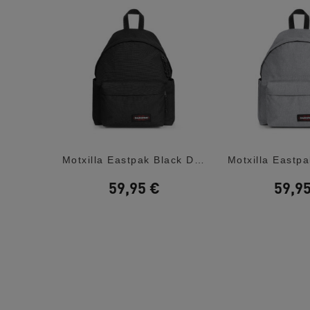
zz Gris
Motxilla Eastpak Black Day Pak'r
59,95 €
59,9