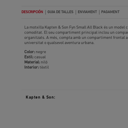
DESCRIPCIÓN
GUIA DE TALLES
ENVIAMENT
PAGAMENT
La motxilla Kapten & Son Fyn Small All Black és un model clà
comoditat. El seu compartiment principal inclou un compart
organitzats. A més, compta amb un compartiment frontal amb
universitat o qualsevol aventura urbana.
Color:
negre
Estil:
casual
Material:
niló
Interior:
tèxtil
Kapten & Son: