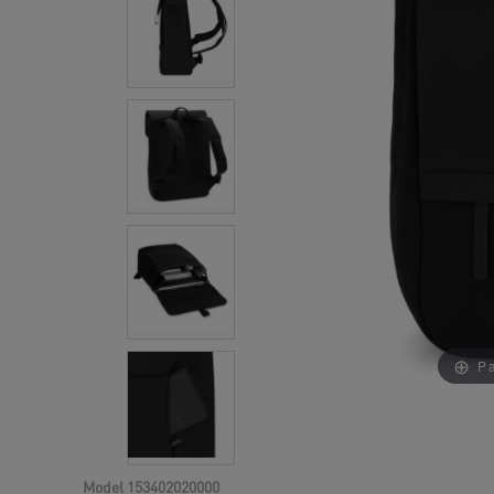
Pa
Model
153402020000