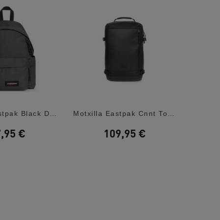
Motxilla Eastpak Black Denim Day Office
Motxilla Eastpak Cnnt Top Black Tecum M
,95 €
109,95 €