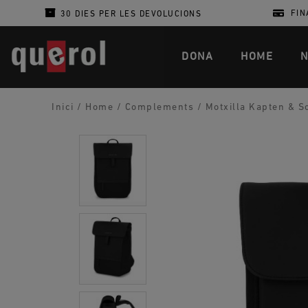
FIN
30 DIES PER LES DEVOLUCIONS
DONA
HOME
N
Inici
/
Home
/
Complements
/
Motxilla Kapten & So