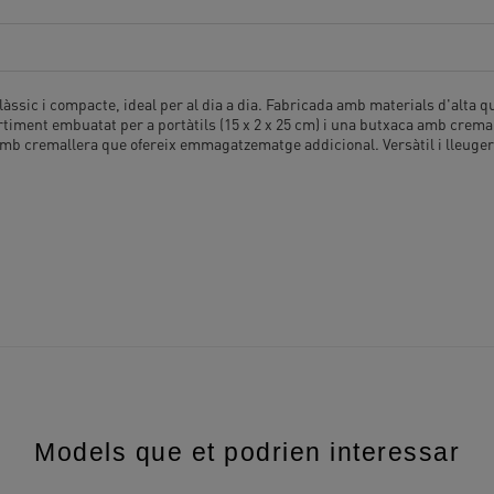
ssic i compacte, ideal per al dia a dia. Fabricada amb materials d'alta qu
iment embuatat per a portàtils (15 x 2 x 25 cm) i una butxaca amb cremall
 cremallera que ofereix emmagatzematge addicional. Versàtil i lleugera, a
Models que et podrien interessar