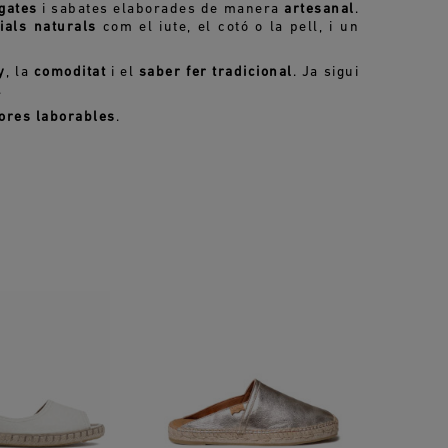
gates
i sabates elaborades de manera
artesanal
.
ials naturals
com el iute, el cotó o la pell, i un
y
, la
comoditat
i el
saber fer tradicional
. Ja sigui
.
ores laborables
.