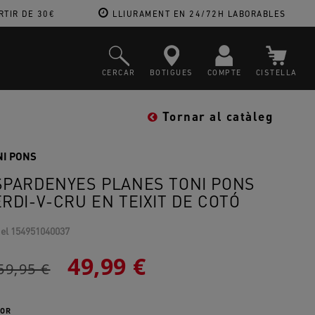
RTIR DE 30€
LLIURAMENT EN 24/72H LABORABLES
CERCAR
BOTIGUES
COMPTE
CISTELLA
Tornar al catàleg
NI PONS
SPARDENYES PLANES TONI PONS
ERDI-V-CRU EN TEIXIT DE COTÓ
el
154951040037
49,99 €
59,95 €
OR