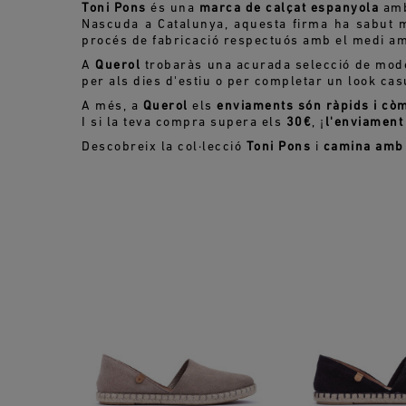
Toni Pons
és una
marca de calçat espanyola
amb
Nascuda a Catalunya, aquesta firma ha sabut 
procés de fabricació respectuós amb el medi am
A
Querol
trobaràs una acurada selecció de mo
per als dies d'estiu o per completar un look cas
A més, a
Querol
els
enviaments són ràpids i cò
I si la teva compra supera els
30€
, ¡
l'enviament 
Descobreix la col·lecció
Toni Pons
i
camina amb h