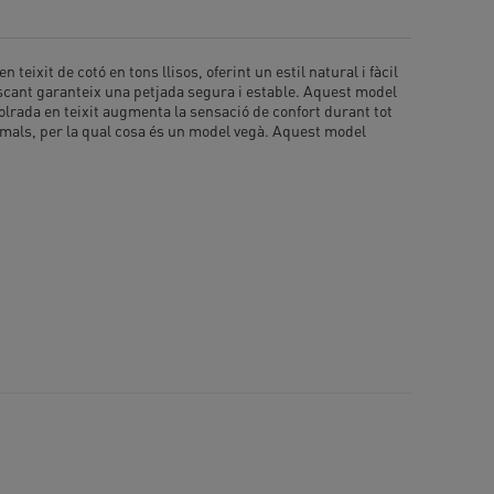
ixit de cotó en tons llisos, oferint un estil natural i fàcil
iscant garanteix una petjada segura i estable. Aquest model
folrada en teixit augmenta la sensació de confort durant tot
nimals, per la qual cosa és un model vegà. Aquest model