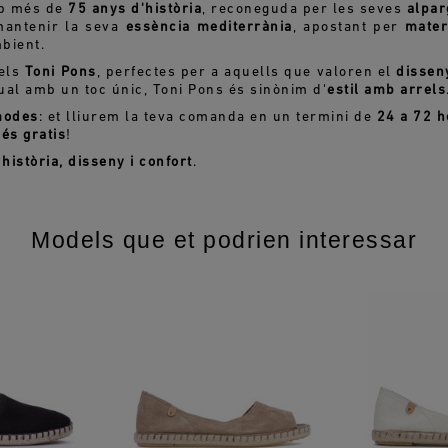
 més de
75 anys d'història
, reconeguda per les seves
alpar
mantenir la seva
essència mediterrània
, apostant per
mater
bient.
dels
Toni Pons
, perfectes per a aquells que valoren el
dissen
ual amb un toc únic, Toni Pons és sinònim d'
estil amb arrels
modes
: et lliurem la teva comanda en un termini de
24 a 72 h
és gratis
!
istòria, disseny i confort
.
Models que et podrien interessar