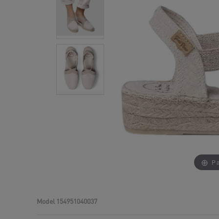
Pa
Model
154951040037