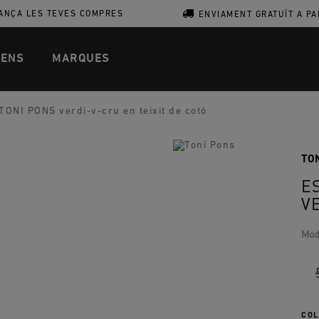
ANÇA LES TEVES COMPRES
ENVIAMENT GRATUÏT A PA
ENS
MARQUES
ONI PONS verdi-v-cru en teixit de cotó
TO
E
V
Mod
COL