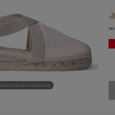
TAL
ADDEDD TO CART
sa el ratón para hacer zoom