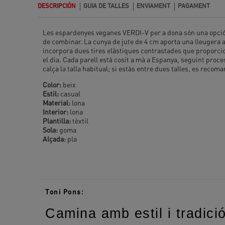
DESCRIPCIÓN
GUIA DE TALLES
ENVIAMENT
PAGAMENT
Les espardenyes veganes VERDI-V per a dona són una opció còmo
de combinar. La cunya de jute de 4 cm aporta una lleugera 
incorpora dues tires elàstiques contrastades que proporcione
el dia. Cada parell està cosit a mà a Espanya, seguint proc
calça la talla habitual; si estàs entre dues talles, es recoma
Color:
beix
Estil:
casual
Material:
lona
Interior:
lona
Plantilla:
tèxtil
Sola:
goma
Alçada:
pla
Toni Pons:
Camina amb estil i tradici