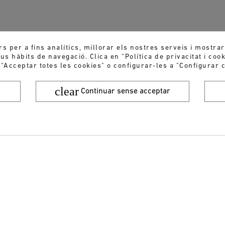
rs per a fins analítics, millorar els nostres serveis i mostra
s hàbits de navegació. Clica en "Política de privacitat i coo
 "Acceptar totes les cookies" o configurar-les a "Configurar c
clear
Continuar sense acceptar
Vols rebre les nostres ofertes i novetats?