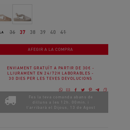
36
37
38
39
40
41
LA
AFEGIR A LA COMPRA
ENVIAMENT GRATUÏT A PARTIR DE 30€ -
LLIURAMENT EN 24/72H LABORABLES -
30 DIES PER LES TEVES DEVOLUCIONS
Fes la teva comanda abans de
dilluns a les 12h. 00min. i
t'arribarà el
Dijous, 13 de Agost