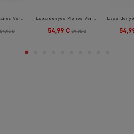
Espardenyes Planes Verbenas Carmen Negres...
Espardenyes Planes Verbenas Cruz Taupe...
54,99 €
54,9
54,95 €
59,95 €