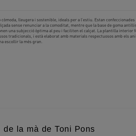
da, lleugera i sostenible, ideals per a l’estiu. Estan confeccionades en te
alçada sense renunciar a la comoditat, mentre que la base de goma antill
n una subjecció òptima al peu i faciliten el calçat. La plantilla interior 
essos tradicionals, i està elaborat amb materials respectuosos amb els a
na escollir la més gran.
ó de la mà de Toni Pons