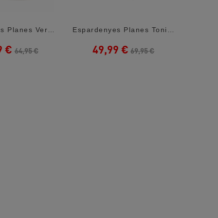
Espardenyes Planes Verbenas Cruz Blanques...
Espardenyes Planes Toni Pons Denise-P...
9 €
49,99 €
4
64,95 €
69,95 €