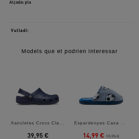
Alçada:
pla
Vulladi:
Models que et podrien interessar
 De Tovallola
Xancletes Crocs Classic T Navy Nen
Espardenyes Casa Gioseppo Shafer Amb...
39,95 €
14,99 €
19,95 €