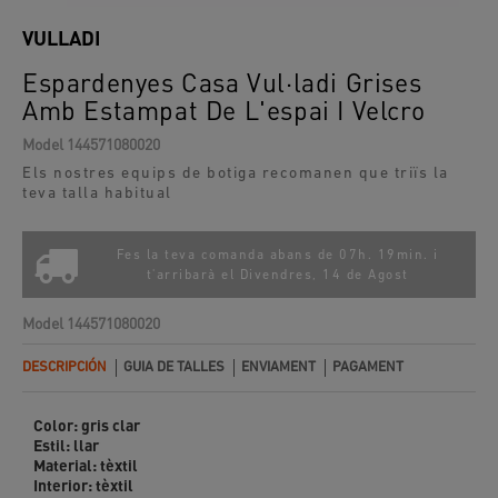
VULLADI
Espardenyes Casa Vul·ladi Grises
Amb Estampat De L'espai I Velcro
Model
144571080020
Els nostres equips de botiga recomanen que triïs la
teva talla habitual
Fes la teva comanda abans de 07h. 19min. i
t'arribarà el
Divendres, 14 de Agost
Model
144571080020
DESCRIPCIÓN
GUIA DE TALLES
ENVIAMENT
PAGAMENT
Color:
gris clar
Estil:
llar
Material:
tèxtil
Interior:
tèxtil