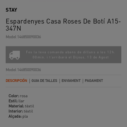
STAY
Espardenyes Casa Roses De Botí A15-
347N
Model
146850090036
Fes la teva comanda abans de dilluns a les 12h.
00min. i t'arribarà el
Dijous, 13 de Agost
Model
146850090036
DESCRIPCIÓN
GUIA DE TALLES
ENVIAMENT
PAGAMENT
Color:
rosa
Estil:
llar
Material:
tèxtil
Interior:
tèxtil
Alçada:
pla