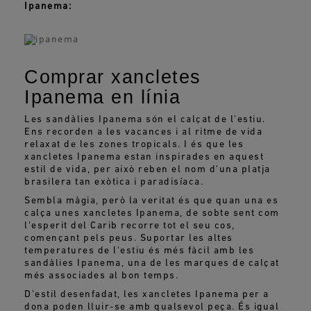
Ipanema:
Comprar xancletes
Ipanema en línia
Les sandàlies Ipanema són el calçat de l'estiu.
Ens recorden a les vacances i al ritme de vida
relaxat de les zones tropicals. I és que les
xancletes Ipanema estan inspirades en aquest
estil de vida, per això reben el nom d'una platja
brasilera tan exòtica i paradisíaca.
Sembla màgia, però la veritat és que quan una es
calça unes xancletes Ipanema, de sobte sent com
l'esperit del Carib recorre tot el seu cos,
començant pels peus. Suportar les altes
temperatures de l'estiu és més fàcil amb les
sandàlies Ipanema, una de les marques de calçat
més associades al bon temps.
D'estil desenfadat, les xancletes Ipanema per a
dona poden lluir-se amb qualsevol peça. És igual