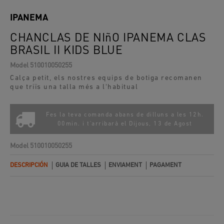
IPANEMA
CHANCLAS DE NIñO IPANEMA CLAS
BRASIL II KIDS BLUE
Model
510010050255
Calça petit, els nostres equips de botiga recomanen
que triïs una talla més a l'habitual
Fes la teva comanda abans de dilluns a les 12h.
00min. i t'arribarà el
Dijous, 13 de Agost
Model
510010050255
DESCRIPCIÓN
GUIA DE TALLES
ENVIAMENT
PAGAMENT