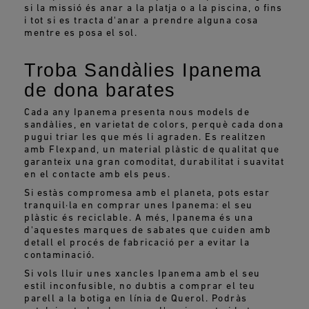
si la missió és anar a la platja o a la piscina, o fins
i tot si es tracta d'anar a prendre alguna cosa
mentre es posa el sol.
Troba Sandàlies Ipanema
de dona barates
Cada any Ipanema presenta nous models de
sandàlies, en varietat de colors, perquè cada dona
pugui triar les que més li agraden. Es realitzen
amb Flexpand, un material plàstic de qualitat que
garanteix una gran comoditat, durabilitat i suavitat
en el contacte amb els peus.
Si estàs compromesa amb el planeta, pots estar
tranquil·la en comprar unes Ipanema: el seu
plàstic és reciclable. A més, Ipanema és una
d'aquestes marques de sabates que cuiden amb
detall el procés de fabricació per a evitar la
contaminació.
Si vols lluir unes xancles Ipanema amb el seu
estil inconfusible, no dubtis a comprar el teu
parell a la botiga en línia de Querol. Podràs