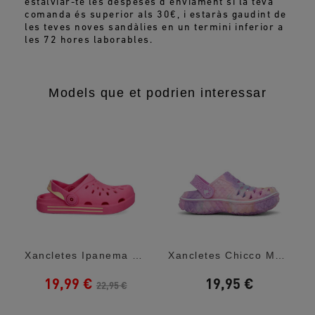
estalviar-te les despeses d'enviament si la teva
comanda és superior als 30€, i estaràs gaudint de
les teves noves sandàlies en un termini inferior a
les 72 hores laborables.
Models que et podrien interessar
Xancletes Ipanema Roses Amb Detalls Grocs...
Xancletes Chicco Monet Efecte Tie Dye
19,99 €
19,95 €
22,95 €