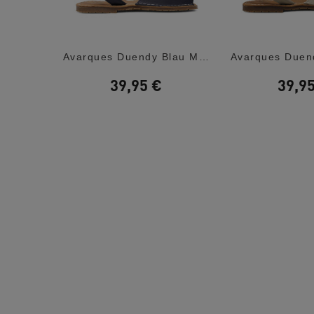
Sabatilles Esportives Skechers Slip-Ins:...
Avarques Duendy Blau Marí De Pell Amb Sola...
39,95 €
39,9