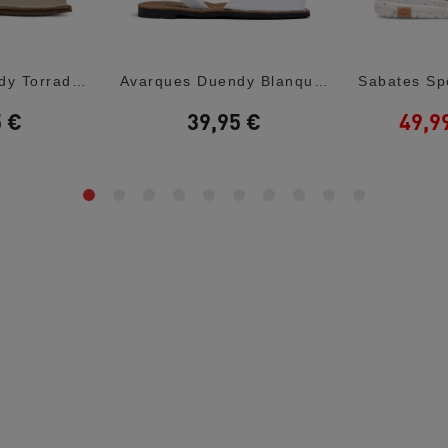
Avarques Duendy Torrada De Pell Amb Sola...
Avarques Duendy Blanques De Pell Amb Sola...
5 €
39,95 €
49,9