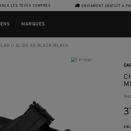
ANÇA LES TEVES COMPRES
ENVIAMENT GRATUÏT A PA
ENS
MARQUES
LAO II SLIDE AD BLACK/BLACK
CA
C
M
Mod
3
COL