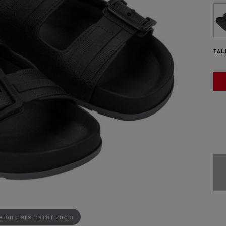
TAL
ADDEDD TO CART
ratón para hacer zoom