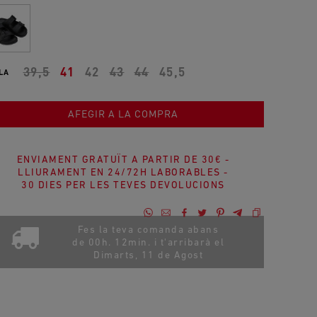
39,5
41
42
43
44
45,5
LA
AFEGIR A LA COMPRA
ENVIAMENT GRATUÏT A PARTIR DE 30€ -
LLIURAMENT EN 24/72H LABORABLES -
30 DIES PER LES TEVES DEVOLUCIONS
Fes la teva comanda abans
de 00h. 12min. i t'arribarà el
Dimarts, 11 de Agost