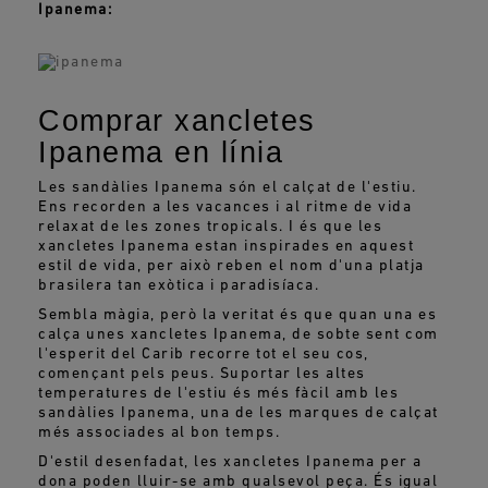
Ipanema:
Comprar xancletes
Ipanema en línia
Les sandàlies Ipanema són el calçat de l'estiu.
Ens recorden a les vacances i al ritme de vida
relaxat de les zones tropicals. I és que les
xancletes Ipanema estan inspirades en aquest
estil de vida, per això reben el nom d'una platja
brasilera tan exòtica i paradisíaca.
Sembla màgia, però la veritat és que quan una es
calça unes xancletes Ipanema, de sobte sent com
l'esperit del Carib recorre tot el seu cos,
començant pels peus. Suportar les altes
temperatures de l'estiu és més fàcil amb les
sandàlies Ipanema, una de les marques de calçat
més associades al bon temps.
D'estil desenfadat, les xancletes Ipanema per a
dona poden lluir-se amb qualsevol peça. És igual