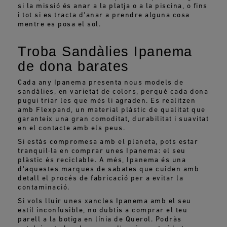
si la missió és anar a la platja o a la piscina, o fins
i tot si es tracta d'anar a prendre alguna cosa
mentre es posa el sol.
Troba Sandàlies Ipanema
de dona barates
Cada any Ipanema presenta nous models de
sandàlies, en varietat de colors, perquè cada dona
pugui triar les que més li agraden. Es realitzen
amb Flexpand, un material plàstic de qualitat que
garanteix una gran comoditat, durabilitat i suavitat
en el contacte amb els peus.
Si estàs compromesa amb el planeta, pots estar
tranquil·la en comprar unes Ipanema: el seu
plàstic és reciclable. A més, Ipanema és una
d'aquestes marques de sabates que cuiden amb
detall el procés de fabricació per a evitar la
contaminació.
Si vols lluir unes xancles Ipanema amb el seu
estil inconfusible, no dubtis a comprar el teu
parell a la botiga en línia de Querol. Podràs