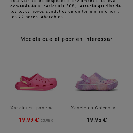
estalviar-te les despeses d'enviament si la teva
comanda és superior als 30€, i estaràs gaudint de
les teves noves sandàlies en un termini inferior a
les 72 hores laborables.
Models que et podrien interessar
Xancletes Ipanema Roses Amb Detalls Grocs...
Xancletes Chicco Monet Efecte Tie Dye
19,99 €
19,95 €
22,95 €