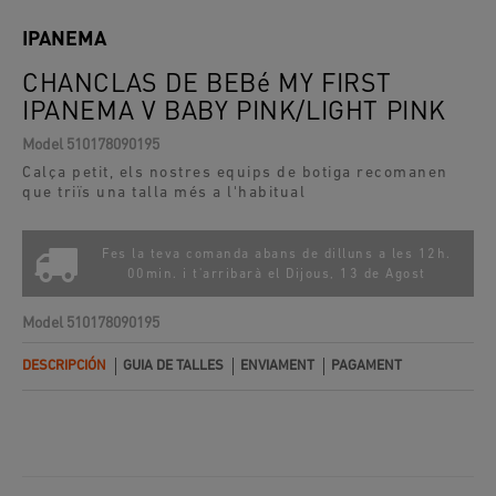
IPANEMA
CHANCLAS DE BEBé MY FIRST
IPANEMA V BABY PINK/LIGHT PINK
Model
510178090195
Calça petit, els nostres equips de botiga recomanen
que triïs una talla més a l'habitual
Fes la teva comanda abans de dilluns a les 12h.
00min. i t'arribarà el
Dijous, 13 de Agost
Model
510178090195
DESCRIPCIÓN
GUIA DE TALLES
ENVIAMENT
PAGAMENT