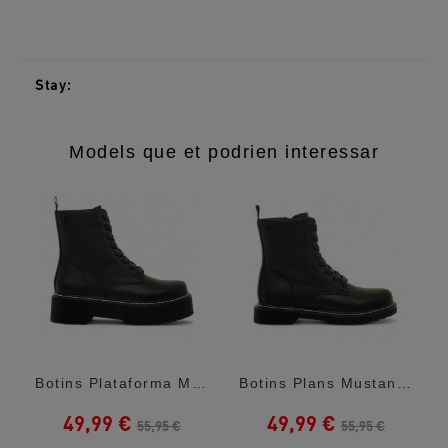
Stay:
Models que et podrien interessar
es...
Botins Plataforma Mustang Stoym High Amb...
Botins Plans Mustang Storm Low Negres...
49,99 €
49,99 €
55,95 €
55,95 €