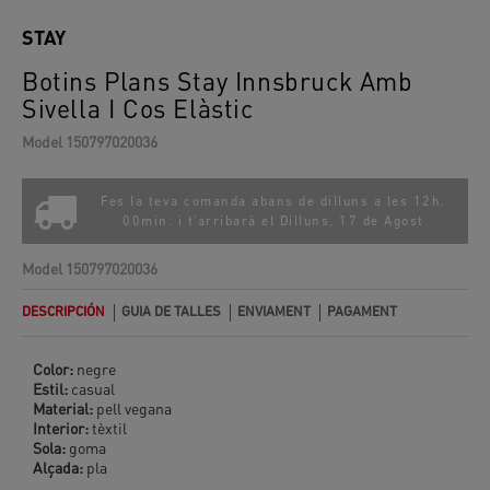
STAY
Botins Plans Stay Innsbruck Amb
Sivella I Cos Elàstic
Model
150797020036
Fes la teva comanda abans de dilluns a les 12h.
00min. i t'arribarà el
Dilluns, 17 de Agost
Model
150797020036
DESCRIPCIÓN
GUIA DE TALLES
ENVIAMENT
PAGAMENT
Color:
negre
Estil:
casual
Material:
pell vegana
Interior:
tèxtil
Sola:
goma
Alçada:
pla