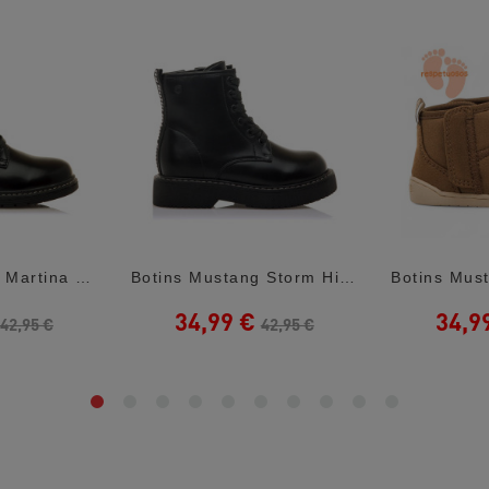
Botins Mustang Martina Estil Militar Amb...
Botins Mustang Storm High Negres Estil...
34,99 €
34,9
42,95 €
42,95 €