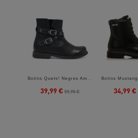
Botins Levi's Clover Estil Militar Amb...
Botins Quets! Negres Amb Tires Creuades...
39,99 €
34,99 €
5 €
59,95 €