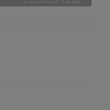
t'arribarà el
Dilluns, 17 de Agost