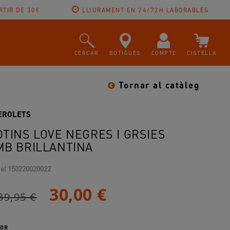
RTIR DE 30€
LLIURAMENT EN 24/72H LABORABLES
CERCAR
BOTIGUES
COMPTE
CISTELLA
Tornar al catàleg
EROLETS
OTINS LOVE NEGRES I GRSIES
MB BRILLANTINA
el
150220020022
30,00 €
39,95 €
OR