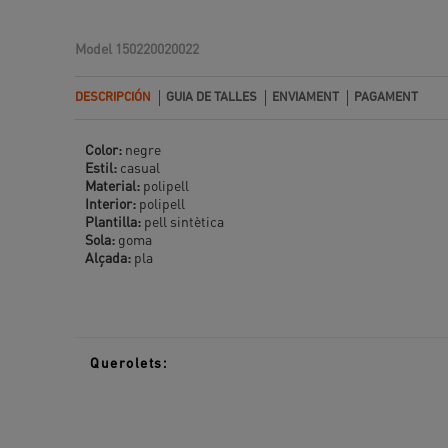
Model
150220020022
DESCRIPCIÓN
GUIA DE TALLES
ENVIAMENT
PAGAMENT
Color:
negre
Estil:
casual
Material:
polipell
Interior:
polipell
Plantilla:
pell sintètica
Sola:
goma
Alçada:
pla
Querolets: