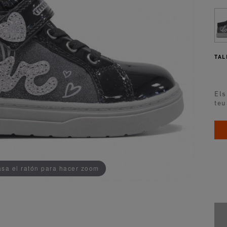
TAL
Els
teu
ADDEDD TO CART
sa el ratón para hacer zoom