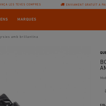
ANÇA LES TEVES COMPRES
ENVIAMENT GRATUÏT A PA
ENS
MARQUES
grsies amb brillantina
QU
B
A
Mod
COL