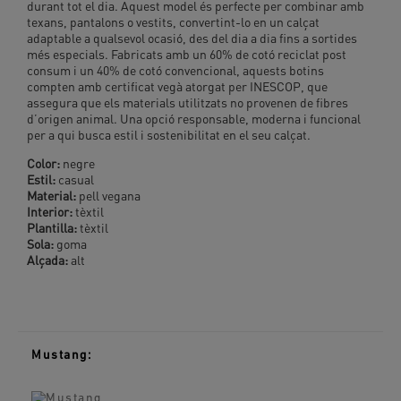
durant tot el dia. Aquest model és perfecte per combinar amb
texans, pantalons o vestits, convertint-lo en un calçat
adaptable a qualsevol ocasió, des del dia a dia fins a sortides
més especials. Fabricats amb un 60% de cotó reciclat post
consum i un 40% de cotó convencional, aquests botins
compten amb certificat vegà atorgat per INESCOP, que
assegura que els materials utilitzats no provenen de fibres
d’origen animal. Una opció responsable, moderna i funcional
per a qui busca estil i sostenibilitat en el seu calçat.
Color:
negre
Estil:
casual
Material:
pell vegana
Interior:
tèxtil
Plantilla:
tèxtil
Sola:
goma
Alçada:
alt
Mustang: