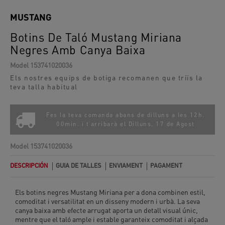
MUSTANG
Botins De Taló Mustang Miriana
Negres Amb Canya Baixa
Model
153741020036
Els nostres equips de botiga recomanen que triïs la
teva talla habitual
Fes la teva comanda abans de dilluns a les 12h.
00min. i t'arribarà el
Dilluns, 17 de Agost
Model
153741020036
DESCRIPCIÓN
GUIA DE TALLES
ENVIAMENT
PAGAMENT
Els botins negres Mustang Miriana per a dona combinen estil,
comoditat i versatilitat en un disseny modern i urbà. La seva
canya baixa amb efecte arrugat aporta un detall visual únic,
mentre que el taló ample i estable garanteix comoditat i alçada