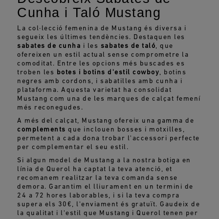
Cunha i Taló Mustang
La col·lecció femenina de Mustang és diversa i
segueix les últimes tendències. Destaquen les
sabates de cunha
i les
sabates de taló
, que
ofereixen un estil actual sense comprometre la
comoditat. Entre les opcions més buscades es
troben les
botes i botins d'estil cowboy
, botins
negres amb cordons, i sabatilles amb cunha i
plataforma. Aquesta varietat ha consolidat
Mustang com una de les marques de calçat femení
més reconegudes.
A més del calçat, Mustang ofereix una gamma de
complements
que inclouen bosses i motxilles,
permetent a cada dona trobar l'accessori perfecte
per complementar el seu estil.
Si algun model de Mustang a la nostra botiga en
línia de Querol ha captat la teva atenció, et
recomanem realitzar la teva comanda sense
demora. Garantim el lliurament en un termini de
24 a 72 hores laborables, i si la teva compra
supera els 30€, l'enviament és gratuït. Gaudeix de
la qualitat i l'estil que Mustang i Querol tenen per