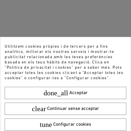
Utilitzem cookies pròpies i de tercers per a fins
analítics, millorar els nostres serveis i mostrar-te
publicitat relacionada amb les teves preferències
basada en els teus hàbits de navegació. Clica en
"Política de privacitat i cookies" per a saber més. Pots
acceptar totes les cookies clicant a "Acceptar totes les
cookies" o configurar-les a "Configurar cookies".
done_all
Acceptar
clear
Continuar sense acceptar
Vols rebre les nostres ofertes i novetats?
tune
Configurar cookies
Color:
Talla:
36