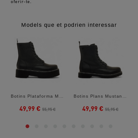
oferir-te.
Models que et podrien interessar
Taupe...
Botins Plataforma Mustang Stoym High Amb...
Botins Plans Mustang Storm Low Negres...
49,99 €
49,99 €
55,95 €
55,95 €