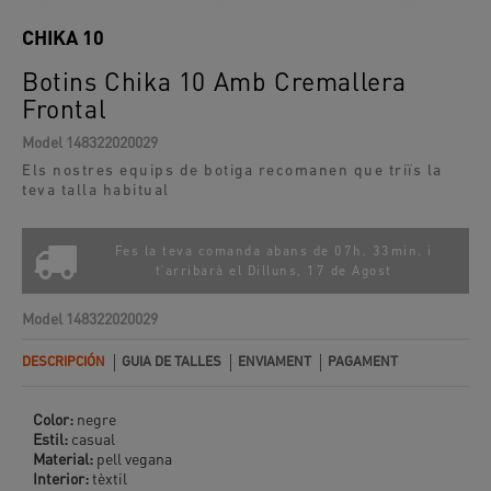
CHIKA 10
Botins Chika 10 Amb Cremallera
Frontal
Model
148322020029
Els nostres equips de botiga recomanen que triïs la
teva talla habitual
Fes la teva comanda abans de 07h. 33min. i
t'arribarà el
Dilluns, 17 de Agost
Model
148322020029
DESCRIPCIÓN
GUIA DE TALLES
ENVIAMENT
PAGAMENT
Color:
negre
Estil:
casual
Material:
pell vegana
Interior:
tèxtil