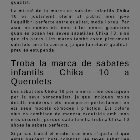
qualitat.
La missió de la marca de sabates infantils Chika
10 és justament oferir al públic més jove
l'equilibri perfecte entre qualitat, moda i preu. Per
això, no només els nens i les nenes gaudeixen
quan es posen les seves sabatilles Chika 10, sinó
que els pares i les mares també estan plenament
satisfets amb la compra, ja que la relació qualitat-
preu és estupenda.
Troba la marca de sabates
infantils Chika 10 a
Querolets
Les sabatilles Chika 10 per a nena i nen destaquen
per la seva personalitat, ja que inclouen molts
detalls moderns i els incorporen perfectament en
els seus models còmodes i pràctics. Els colors
vius es combinen de manera exquisida amb tons
més discrets, perquè cada família trobi a Chika 10
shoes la sabata perfecta.
Si ja has trobat el model que més s'ajusta al que
estàs buscant, pots comprar les teves sabatilles