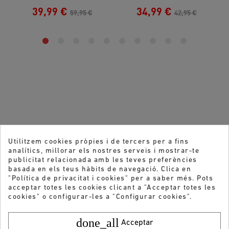
39,99 €
34,99 €
59,95 €
42,95 €
Utilitzem cookies pròpies i de tercers per a fins
analítics, millorar els nostres serveis i mostrar-te
publicitat relacionada amb les teves preferències
basada en els teus hàbits de navegació. Clica en
"Política de privacitat i cookies" per a saber més. Pots
acceptar totes les cookies clicant a "Acceptar totes les
cookies" o configurar-les a "Configurar cookies".
done_all
Acceptar